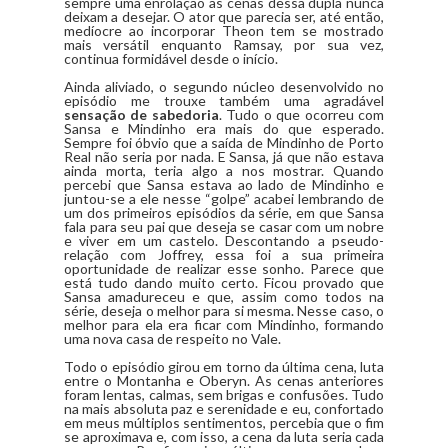
sempre uma enrolação as cenas dessa dupla nunca
deixam a desejar. O ator que parecia ser, até então,
medíocre ao incorporar Theon tem se mostrado
mais versátil enquanto Ramsay, por sua vez,
continua formidável desde o início.
Ainda aliviado, o segundo núcleo desenvolvido no
episódio me trouxe também uma agradável
sensação de sabedoria
. Tudo o que ocorreu com
Sansa e Mindinho era mais do que esperado.
Sempre foi óbvio que a saída de Mindinho de Porto
Real não seria por nada. E Sansa, já que não estava
ainda morta, teria algo a nos mostrar. Quando
percebi que Sansa estava ao lado de Mindinho e
juntou-se a ele nesse “golpe” acabei lembrando de
um dos primeiros episódios da série, em que Sansa
fala para seu pai que deseja se casar com um nobre
e viver em um castelo. Descontando a pseudo-
relação com Joffrey, essa foi a sua primeira
oportunidade de realizar esse sonho. Parece que
está tudo dando muito certo. Ficou provado que
Sansa amadureceu e que, assim como todos na
série, deseja o melhor para si mesma. Nesse caso, o
melhor para ela era ficar com Mindinho, formando
uma nova casa de respeito no Vale.
Todo o episódio girou em torno da última cena, luta
entre o Montanha e Oberyn. As cenas anteriores
foram lentas, calmas, sem brigas e confusões. Tudo
na mais absoluta paz e serenidade e eu, confortado
em meus múltiplos sentimentos, percebia que o fim
se aproximava e, com isso, a cena da luta seria cada