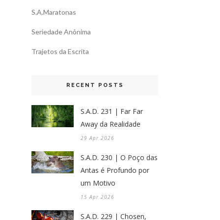
S.A.Maratonas
Seriedade Anônima
Trajetos da Escrita
RECENT POSTS
S.A.D. 231 | Far Far
Away da Realidade
29 Apr 2026
S.A.D. 230 | O Poço das
Antas é Profundo por
um Motivo
15 Apr 2026
S.A.D. 229 | Chosen,