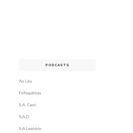
PODCASTS
Ao Léu
Fofoquintas
S.A. Cast
S.A.D
S.A.Leatório