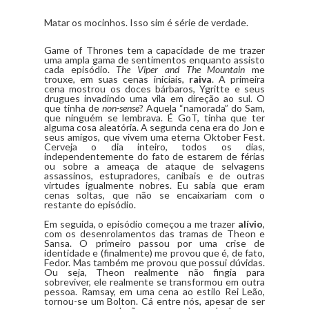
Matar os mocinhos. Isso sim é série de verdade.
Game of Thrones tem a capacidade de me trazer
uma ampla gama de sentimentos enquanto assisto
cada episódio.
The Viper and The Mountain
me
trouxe, em suas cenas iniciais,
raiva
. A primeira
cena mostrou os doces bárbaros, Ygritte e seus
drugues invadindo uma vila em direção ao sul. O
que tinha de
non-sense
? Aquela “namorada” do Sam,
que ninguém se lembrava. É GoT, tinha que ter
alguma cosa aleatória. A segunda cena era do Jon e
seus amigos, que vivem uma eterna Oktober Fest.
Cerveja o dia inteiro, todos os dias,
independentemente do fato de estarem de férias
ou sobre a ameaça de ataque de selvagens
assassinos, estupradores, canibais e de outras
virtudes igualmente nobres. Eu sabia que eram
cenas soltas, que não se encaixariam com o
restante do episódio.
Em seguida, o episódio começou a me trazer
alívio
,
com os desenrolamentos das tramas de Theon e
Sansa. O primeiro passou por uma crise de
identidade e (finalmente) me provou que é, de fato,
Fedor. Mas também me provou que possui dúvidas.
Ou seja, Theon realmente não fingia para
sobreviver, ele realmente se transformou em outra
pessoa. Ramsay, em uma cena ao estilo Rei Leão,
tornou-se um Bolton. Cá entre nós, apesar de ser