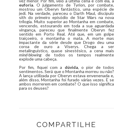
vez menor. Por fim, veio a última cena e com ela, a
euforia
. O julgamento de Tyrion, por combate,
mostrou um Oberyn fantástico, uma espécie de
jedi. Na verdade, pareceu o Darth Maul, discípulo
sith do primeiro episódio de Star Wars na nova
trilogia. Muito superior ao Montanha em combate,
vencendo, estourando em toda a sua aguardada
vingança, pareceu que finalmente Oberyn fez
sentido em Porto Real. Até que, em um golpe
traiçoeiro, o montanha o mata. A morte mas
impactante da série desde que Drogo deu uma
coroa de ouro a Viserys. Chega a ser
metalinguístico, quase sinestésico, a cena mais
mind-blowing
de todos os tempos realmente
explode uma cabeça.
Por fim, fiquei com a
dúvida
, o pior de todos
sentimentos. Será que o Montanha morreu ou não?
A lança utilizada por Oberyn estava envenenada e,
além disso, Montanha foi furado várias vezes. E se
ambos morrerem em combate? O que isso significa
para os deuses?
COMPARTILHE