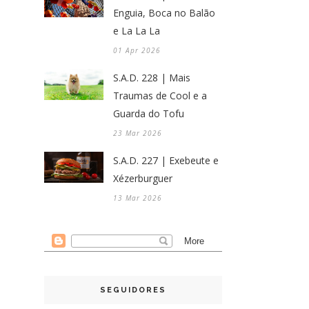
Enguia, Boca no Balão
e La La La
01 Apr 2026
S.A.D. 228 | Mais
Traumas de Cool e a
Guarda do Tofu
23 Mar 2026
S.A.D. 227 | Exebeute e
Xézerburguer
13 Mar 2026
SEGUIDORES