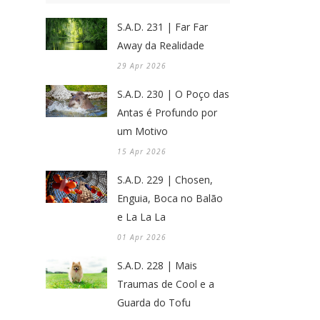
S.A.D. 231 | Far Far
Away da Realidade
29 Apr 2026
S.A.D. 230 | O Poço das
Antas é Profundo por
um Motivo
15 Apr 2026
S.A.D. 229 | Chosen,
Enguia, Boca no Balão
e La La La
01 Apr 2026
S.A.D. 228 | Mais
Traumas de Cool e a
Guarda do Tofu