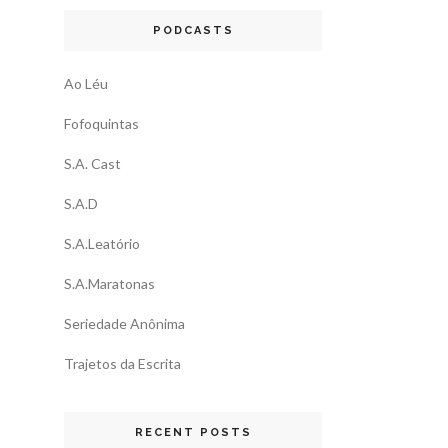
PODCASTS
Ao Léu
Fofoquintas
S.A. Cast
S.A.D
S.A.Leatório
S.A.Maratonas
Seriedade Anônima
Trajetos da Escrita
RECENT POSTS