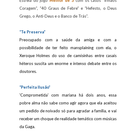
Estreia do jogo
Melhor de 3
com os casos “Irmãos
Coragem”, “40 Graus de Febre” e “Hefesto, o Deus
Grego, o Anti-Deus e o Banco de Trás”.
“Te Preserva”
Preocupado com a saúde da amiga e com a
possibilidade de ter feito mansplaining com ela, o
Xeroque Holmes do uso de camisinhas entre casais
héteros suscita um enorme e intenso debate entre os
doutores.
“Perfeita Ilusão”
'Comprometida' com mariana há dois anos, essa
pobre alma não sabe como agir agora que ela aceitou
um pedido de noivado só para agradar a família, e vai
receber um choque de realidade temático com músicas
da Gaga.