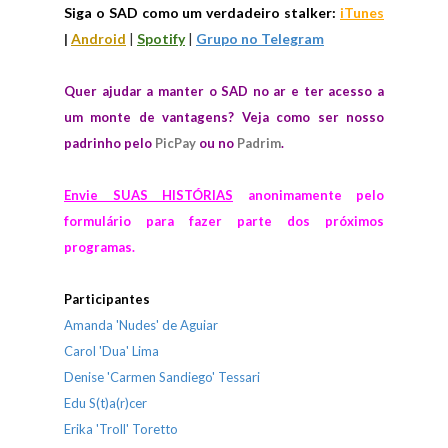
Siga o SAD como um verdadeiro stalker:
iTunes
|
Android
|
Spotify
|
Grupo no Telegram
Quer ajudar a manter o SAD no ar e ter acesso a
um monte de vantagens? Veja como ser nosso
padrinho pelo
PicPay
ou no
Padrim
.
Envie SUAS HISTÓRIAS
anonimamente pelo
formulário para fazer parte dos próximos
programas.
Participantes
Amanda 'Nudes' de Aguiar
Carol 'Dua' Lima
Denise 'Carmen Sandiego' Tessari
Edu S(t)a(r)cer
Erika 'Troll' Toretto