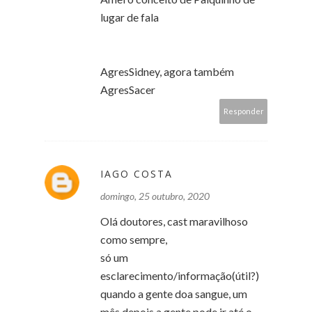
lugar de fala
AgresSidney, agora também
AgresSacer
Responder
IAGO COSTA
domingo, 25 outubro, 2020
Olá doutores, cast maravilhoso
como sempre,
só um
esclarecimento/informação(útil?)
quando a gente doa sangue, um
mês depois a gente pode ir até o