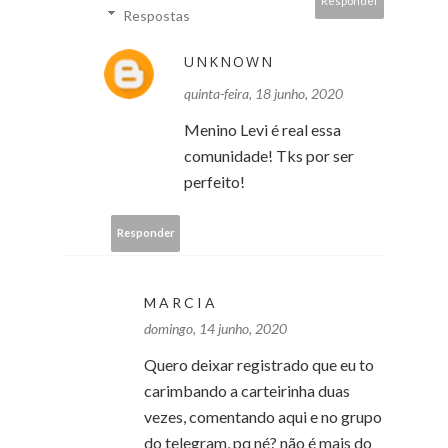
Responder
Respostas
UNKNOWN
quinta-feira, 18 junho, 2020
Menino Levi é real essa
comunidade! Tks por ser
perfeito!
Responder
M A R C I A
domingo, 14 junho, 2020
Quero deixar registrado que eu to
carimbando a carteirinha duas
vezes, comentando aqui e no grupo
do telegram, pq né? não é mais do