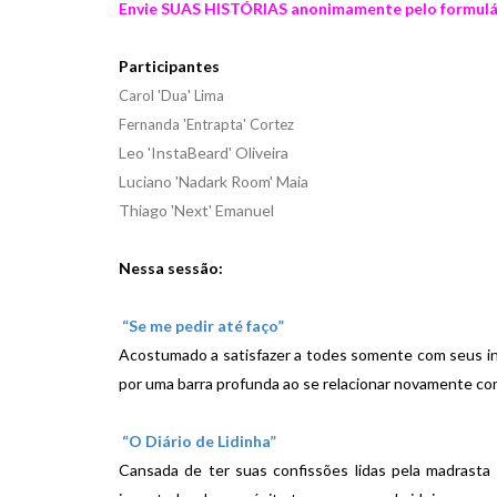
Envie SUAS HISTÓRIAS anonimamente pelo formulár
Participantes
Carol 'Dua' Lima
Fernanda 'Entrapta' Cortez
Leo 'InstaBeard' Oliveira
Luciano 'Nadark Room' Maia
Thiago 'Next' Emanuel
Nessa sessão:
“Se me pedir até faço”
Acostumado a satisfazer a todes somente com seus in
por uma barra profunda ao se relacionar novamente co
“O Diário de Lidinha”
Cansada de ter suas confissões lidas pela madrasta 