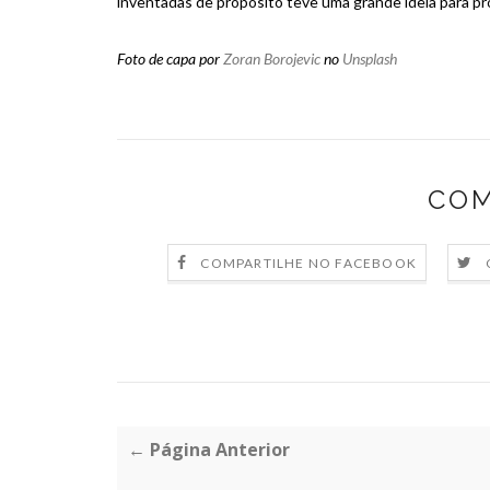
inventadas de propósito teve uma grande ideia para pro
Foto de capa por
Zoran Borojevic
no
Unsplash
COM
COMPARTILHE NO FACEBOOK
← Página Anterior