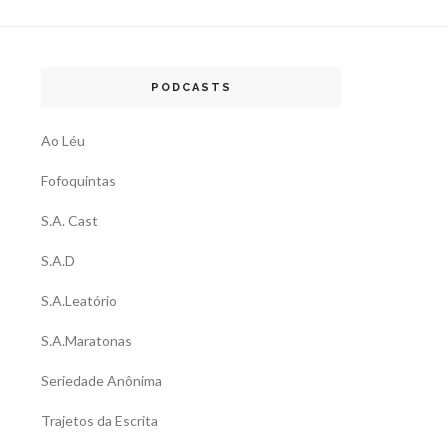
PODCASTS
Ao Léu
Fofoquintas
S.A. Cast
S.A.D
S.A.Leatório
S.A.Maratonas
Seriedade Anônima
Trajetos da Escrita