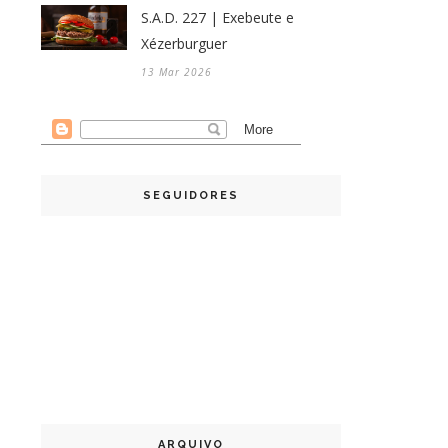
S.A.D. 227 | Exebeute e
Xézerburguer
13 Mar 2026
SEGUIDORES
ARQUIVO