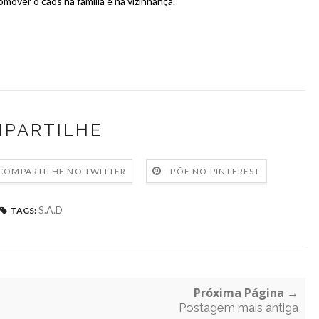
mover o caos na família e na vizinhança.
PARTILHE
COMPARTILHE NO TWITTER
PÕE NO PINTEREST
S.A.D
TAGS:
Próxima Página →
Postagem mais antiga