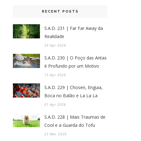
RECENT POSTS
S.A.D. 231 | Far Far Away da
Realidade
29 Apr 2026
S.A.D. 230 | O Poço das Antas
é Profundo por um Motivo
15 Apr 2026
S.A.D. 229 | Chosen, Enguia,
Boca no Balão e La La La
01 Apr 2026
S.A.D. 228 | Mais Traumas de
Cool e a Guarda do Tofu
23 Mar 2026