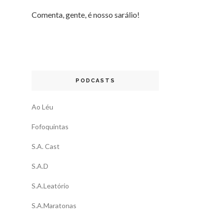
Comenta, gente, é nosso sarálio!
PODCASTS
Ao Léu
Fofoquintas
S.A. Cast
S.A.D
S.A.Leatório
S.A.Maratonas