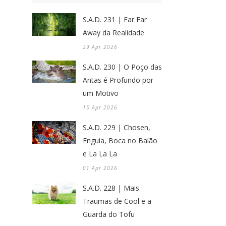
S.A.D. 231 | Far Far
Away da Realidade
29 Apr 2026
S.A.D. 230 | O Poço das
Antas é Profundo por
um Motivo
15 Apr 2026
S.A.D. 229 | Chosen,
Enguia, Boca no Balão
e La La La
01 Apr 2026
S.A.D. 228 | Mais
Traumas de Cool e a
Guarda do Tofu