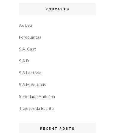
PODCASTS
Ao Léu
Fofoquintas
S.A. Cast
S.A.D
S.A.Leatório
S.A.Maratonas
Seriedade Anônima
Trajetos da Escrita
RECENT POSTS