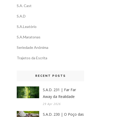
S.A. Cast
S.A.D
S.A.Leatório
S.A.Maratonas
Seriedade Anônima
Trajetos da Escrita
RECENT POSTS
S.A.D. 231 | Far Far
Away da Realidade
29 Apr 2026
S.A.D. 230 | O Poço das