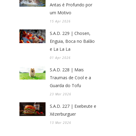
Antas é Profundo por
um Motivo
15 Apr 2026
S.A.D. 229 | Chosen,
Enguia, Boca no Balão
e La La La
01 Apr 2026
S.A.D. 228 | Mais
Traumas de Cool e a
Guarda do Tofu
23 Mar 2026
S.A.D. 227 | Exebeute e
Xézerburguer
13 Mar 2026