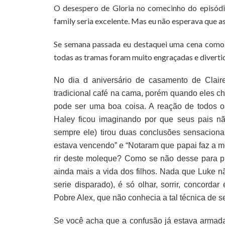
O desespero de Gloria no comecinho do episódi
family seria excelente. Mas eu não esperava que as
Se semana passada eu destaquei uma cena como o
todas as tramas foram muito engraçadas e divert
No dia d aniversário de casamento de Claire
tradicional café na cama, porém quando eles c
pode ser uma boa coisa. A reação de todos os 
Haley ficou imaginando por que seus pais não
sempre ele) tirou duas conclusões sensaciona
estava vencendo” e “Notaram que papai faz a 
rir deste moleque? Como se não desse para pio
ainda mais a vida dos filhos. Nada que Luke n
serie disparado), é só olhar, sorrir, concorda
Pobre Alex, que não conhecia a tal técnica de s
Se você acha que a confusão já estava armad