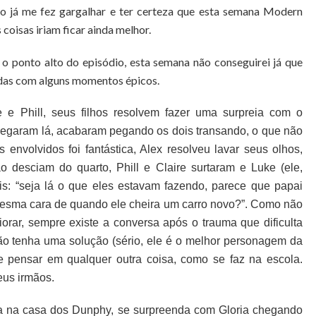
o já me fez gargalhar e ter certeza que esta semana Modern
 coisas iriam ficar ainda melhor.
 ponto alto do episódio, esta semana não conseguirei já que
idas com alguns momentos épicos.
 e Phill, seus filhos resolvem fazer uma surpreia com o
hegaram lá, acabaram pegando os dois transando, o que não
envolvidos foi fantástica, Alex resolveu lavar seus olhos,
 desciam do quarto, Phill e Claire surtaram e Luke (ele,
is: “seja lá o que eles estavam fazendo, parece que papai
mesma cara de quando ele cheira um carro novo?”. Como não
rar, sempre existe a conversa após o trauma que dificulta
ão tenha uma solução (sério, ele é o melhor personagem da
r e pensar em qualquer outra coisa, como se faz na escola.
eus irmãos.
a na casa dos Dunphy, se surpreenda com Gloria chegando