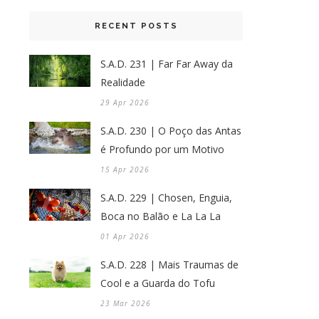
RECENT POSTS
S.A.D. 231 | Far Far Away da
Realidade
29 Apr 2026
S.A.D. 230 | O Poço das Antas
é Profundo por um Motivo
15 Apr 2026
S.A.D. 229 | Chosen, Enguia,
Boca no Balão e La La La
01 Apr 2026
S.A.D. 228 | Mais Traumas de
Cool e a Guarda do Tofu
23 Mar 2026