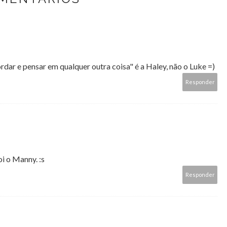
ordar e pensar em qualquer outra coisa" é a Haley, não o Luke =)
Responder
i o Manny. :s
Responder