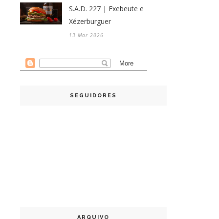
S.A.D. 227 | Exebeute e
Xézerburguer
13 Mar 2026
SEGUIDORES
ARQUIVO