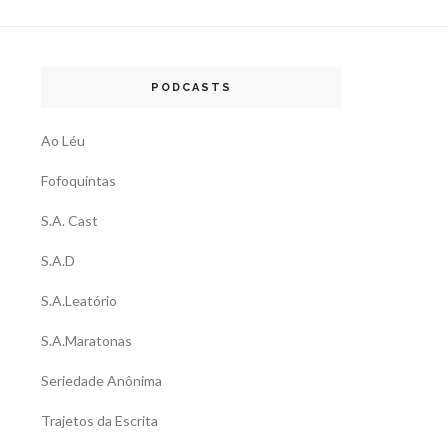
PODCASTS
Ao Léu
Fofoquintas
S.A. Cast
S.A.D
S.A.Leatório
S.A.Maratonas
Seriedade Anônima
Trajetos da Escrita