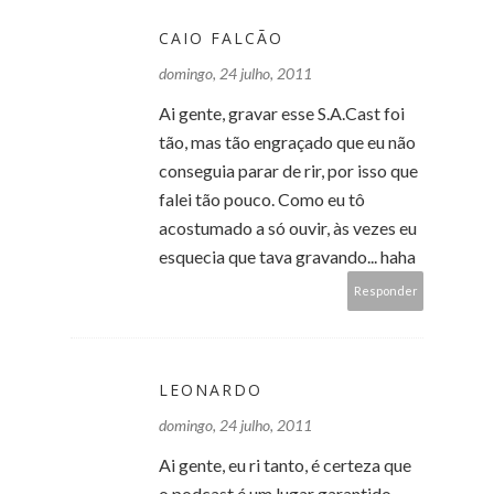
CAIO FALCÃO
domingo, 24 julho, 2011
Ai gente, gravar esse S.A.Cast foi
tão, mas tão engraçado que eu não
conseguia parar de rir, por isso que
falei tão pouco. Como eu tô
acostumado a só ouvir, às vezes eu
esquecia que tava gravando... haha
Responder
LEONARDO
domingo, 24 julho, 2011
Ai gente, eu ri tanto, é certeza que
o podcast é um lugar garantido