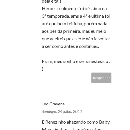
dela e tals.
Heroes realmente foi péssimo na
3ª temporada, ams a 4ª e ultima foi
até que bem feitinha, porém nada
aos pés da primeira, mas eu meio
que aceitei que a série não ia voltar
a ser como antes e continuei..
E sim, meu sonho é ser sinestésico :
(
Responder
Leo Gravena
domingo, 24 julho, 2011
E Renezinho ahazando como Baby
Mega Evil, mas também estou