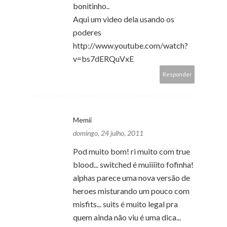
bonitinho..
Aqui um video dela usando os
poderes
http://www.youtube.com/watch?
v=bs7dERQuVxE
Responder
Memii
domingo, 24 julho, 2011
Pod muito bom! ri muito com true
blood... switched é muiiiito fofinha!
alphas parece uma nova versão de
heroes misturando um pouco com
misfits... suits é muito legal pra
quem ainda não viu é uma dica...