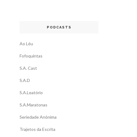
PODCASTS
Ao Léu
Fofoquintas
S.A. Cast
S.A.D
S.A.Leatório
S.A.Maratonas
Seriedade Anônima
Trajetos da Escrita