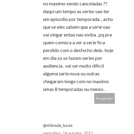
no maximo sendo canceladas ??
daqui um tempo as series vao ter
um episodio por temporada ., acho
que se eles sabem que a serie nao
vai vingar entao nao exiba , pq pra
quem comeca a ver a serie fica
perdido com o desfecho dela . hoje
em dia so se fazem series por
audiencia . vai ser muito dificil
alguma serie nova ou outras
chegaram longe com no maximo
umas 8 temporadas ou menos .
Responder
@shinoda_lucas
sexta-feira, 14 outubro, 2011