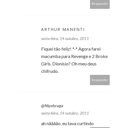
Responder
ARTHUR MANENTI
sexta-feira, 14 outubro, 2011
Fiquei tão feliz! *-* Agora farei
macumba para Revenge e 2 Broke
Girls. Dionísio? Oh meu deus
chifrudo.
Responder
@filipebraga
sexta-feira, 14 outubro, 2011
ah nãããão, eu tava curtindo