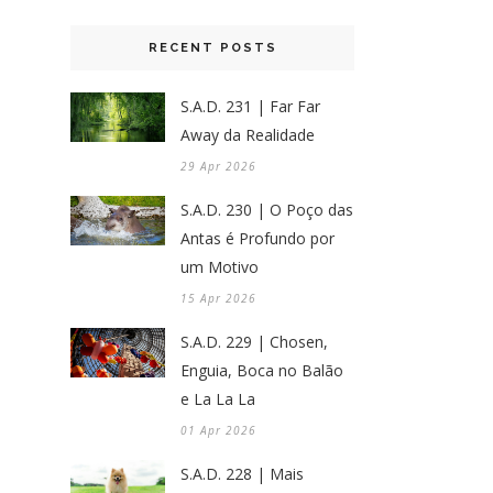
RECENT POSTS
S.A.D. 231 | Far Far
Away da Realidade
29 Apr 2026
S.A.D. 230 | O Poço das
Antas é Profundo por
um Motivo
15 Apr 2026
S.A.D. 229 | Chosen,
Enguia, Boca no Balão
e La La La
01 Apr 2026
S.A.D. 228 | Mais