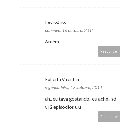
PedroBrito
domingo, 16 outubro, 2011
Amém.
Responder
Roberta Valentim
segunda-feira, 17 outubro, 2011
ah.. eu tava gostando.. eu acho.. só
vi 2 episodios u.u
Responder