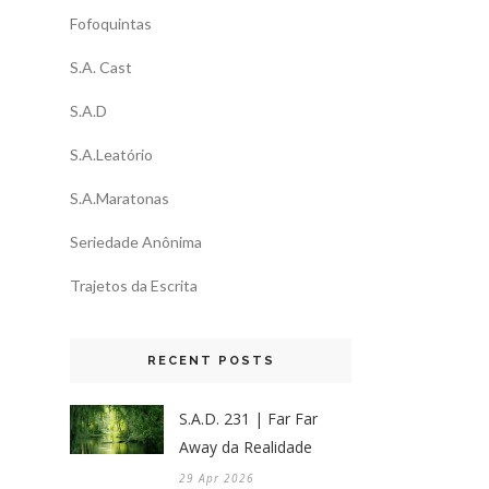
Fofoquintas
S.A. Cast
S.A.D
S.A.Leatório
S.A.Maratonas
Seriedade Anônima
Trajetos da Escrita
RECENT POSTS
S.A.D. 231 | Far Far
Away da Realidade
29 Apr 2026