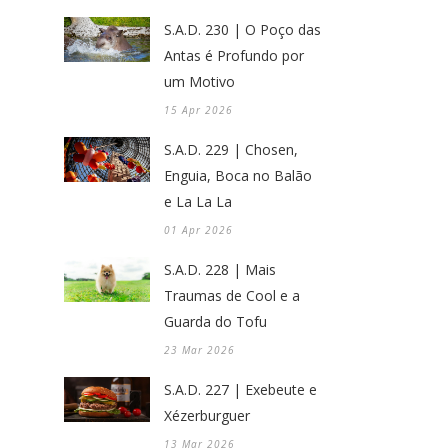
S.A.D. 230 | O Poço das
Antas é Profundo por
um Motivo
15 Apr 2026
S.A.D. 229 | Chosen,
Enguia, Boca no Balão
e La La La
01 Apr 2026
S.A.D. 228 | Mais
Traumas de Cool e a
Guarda do Tofu
23 Mar 2026
S.A.D. 227 | Exebeute e
Xézerburguer
13 Mar 2026