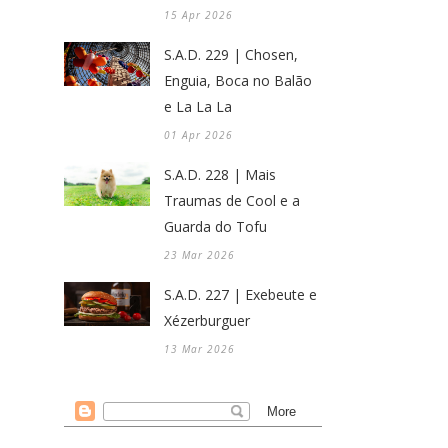
15 Apr 2026
S.A.D. 229 | Chosen,
Enguia, Boca no Balão
e La La La
01 Apr 2026
S.A.D. 228 | Mais
Traumas de Cool e a
Guarda do Tofu
23 Mar 2026
S.A.D. 227 | Exebeute e
Xézerburguer
13 Mar 2026