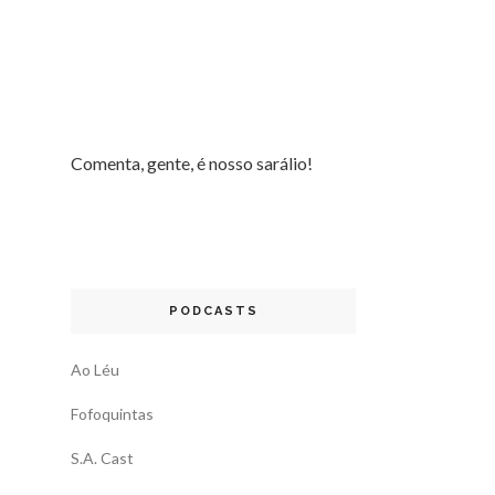
Comenta, gente, é nosso sarálio!
PODCASTS
Ao Léu
Fofoquintas
S.A. Cast