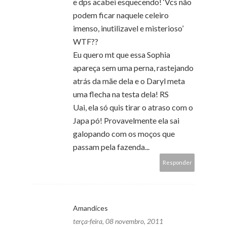
e dps acabei esquecendo! ‘Vcs não
podem ficar naquele celeiro
imenso, inutilizavel e misterioso’
WTF??
Eu quero mt que essa Sophia
apareça sem uma perna, rastejando
atrás da mãe dela e o Daryl meta
uma flecha na testa dela! RS
Uai, ela só quis tirar o atraso com o
Japa pó! Provavelmente ela sai
galopando com os moços que
passam pela fazenda...
Responder
Amandices
terça-feira, 08 novembro, 2011