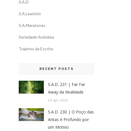
S.A.D
S.A.Leatório
S.A.Maratonas
Seriedade Anônima
Trajetos da Escrita
RECENT POSTS
S.A.D. 231 | Far Far
Away da Realidade
29 Apr 2026
S.A.D. 230 | O Poço das
Antas é Profundo por
um Motivo