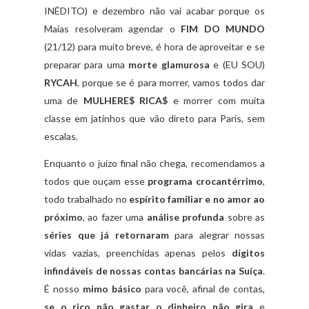
INÉDITO) e dezembro não vai acabar porque os
Maias resolveram agendar o
FIM DO MUNDO
(21/12) para muito breve, é hora de aproveitar e se
preparar para uma
morte glamurosa
e (EU SOU)
RYCAH
, porque se é para morrer, vamos todos dar
uma de
MULHERE$ RICA$
e morrer com muita
classe em jatinhos que vão direto para Paris, sem
escalas.
Enquanto o juízo final não chega, recomendamos a
todos que ouçam esse
programa crocantérrimo
,
todo trabalhado no
espírito familiar e no amor ao
próximo
, ao fazer uma
análise profunda
sobre as
séries que já retornaram
para alegrar nossas
vidas vazias, preenchidas apenas pelos
dígitos
infindáveis de nossas contas bancárias na Suíça
.
É nosso
mimo básico
para você, afinal de contas,
se o rico não gastar o dinheiro não gira
e