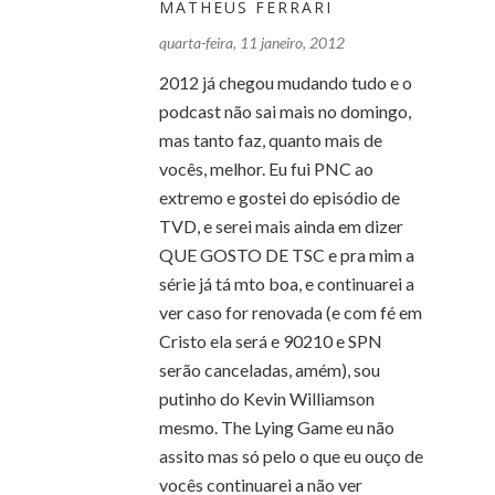
MATHEUS FERRARI
quarta-feira, 11 janeiro, 2012
2012 já chegou mudando tudo e o
podcast não sai mais no domingo,
mas tanto faz, quanto mais de
vocês, melhor. Eu fui PNC ao
extremo e gostei do episódio de
TVD, e serei mais ainda em dizer
QUE GOSTO DE TSC e pra mim a
série já tá mto boa, e continuarei a
ver caso for renovada (e com fé em
Cristo ela será e 90210 e SPN
serão canceladas, amém), sou
putinho do Kevin Williamson
mesmo. The Lying Game eu não
assito mas só pelo o que eu ouço de
vocês continuarei a não ver