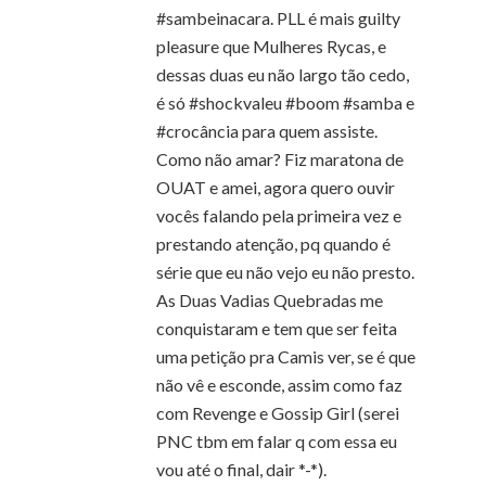
#sambeinacara. PLL é mais guilty
pleasure que Mulheres Rycas, e
dessas duas eu não largo tão cedo,
é só #shockvaleu #boom #samba e
#crocância para quem assiste.
Como não amar? Fiz maratona de
OUAT e amei, agora quero ouvir
vocês falando pela primeira vez e
prestando atenção, pq quando é
série que eu não vejo eu não presto.
As Duas Vadias Quebradas me
conquistaram e tem que ser feita
uma petição pra Camis ver, se é que
não vê e esconde, assim como faz
com Revenge e Gossip Girl (serei
PNC tbm em falar q com essa eu
vou até o final, dair *-*).