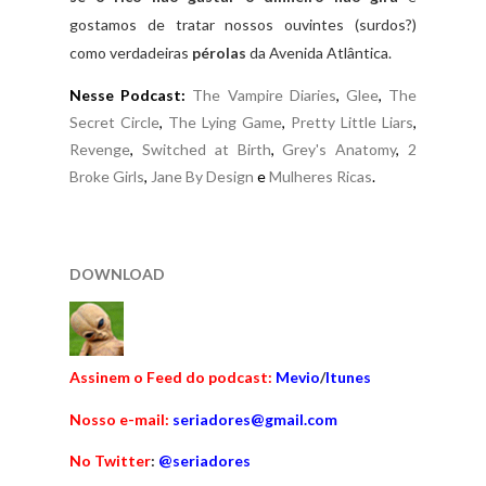
gostamos de tratar nossos ouvintes (surdos?)
como verdadeiras
pérolas
da Avenida Atlântica.
Nesse Podcast:
The Vampire Diaries
,
Glee
,
The
Secret Circle
,
The Lying Game
,
Pretty Little Liars
,
Revenge
,
Switched at Birth
,
Grey's Anatomy
,
2
Broke Girls
,
Jane By Design
e
Mulheres Ricas
.
DOWNLOAD
Assinem o Feed do podcast
:
Mevio
/
Itunes
Nosso e-mail:
seriadores@gmail.com
No Twitter
:
@seriadores