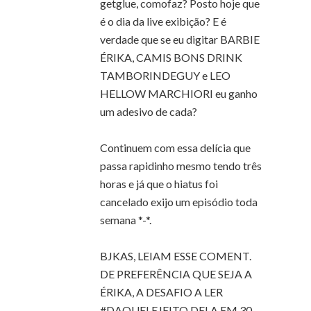
getglue, comofaz? Posto hoje que
é o dia da live exibição? E é
verdade que se eu digitar BARBIE
ÉRIKA, CAMIS BONS DRINK
TAMBORINDEGUY e LEO
HELLOW MARCHIORI eu ganho
um adesivo de cada?
Continuem com essa delícia que
passa rapidinho mesmo tendo três
horas e já que o hiatus foi
cancelado exijo um episódio toda
semana *-*.
BJKAS, LEIAM ESSE COMENT.
DE PREFERÊNCIA QUE SEJA A
ÉRIKA, A DESAFIO A LER
#DAQUELEJEITO DELA EM 30