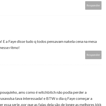
Responder
a! E a Faye disse tudo q todos pensavam nakela cena na mesa
nesse ritmo!
Responder
 pouquinho, ams como é witchbitch não podia perder a
ruxavulsa tava interessada! e BTW o dia q Faye começar a
r essa serie, por que as falas dela são de longe as melhores kkk