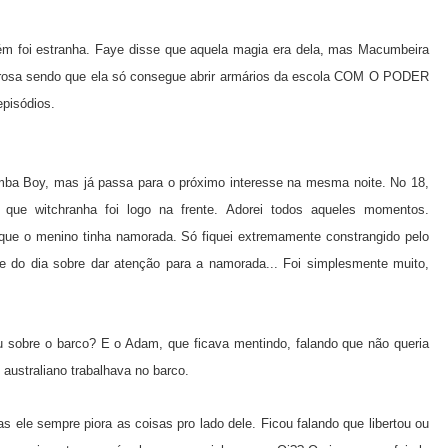
 foi estranha. Faye disse que aquela magia era dela, mas Macumbeira
erosa sendo que ela só consegue abrir armários da escola COM O PODER
pisódios.
ba Boy, mas já passa para o próximo interesse na mesma noite. No 18,
 que witchranha foi logo na frente. Adorei todos aqueles momentos.
 que o menino tinha namorada. Só fiquei extremamente constrangido pelo
fe do dia sobre dar atenção para a namorada... Foi simplesmente muito,
u sobre o barco? E o Adam, que ficava mentindo, falando que não queria
australiano trabalhava no barco.
s ele sempre piora as coisas pro lado dele. Ficou falando que libertou ou