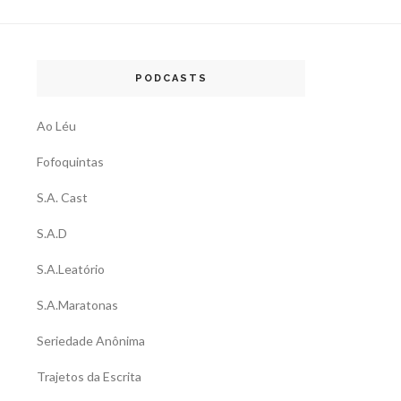
PODCASTS
Ao Léu
Fofoquintas
S.A. Cast
S.A.D
S.A.Leatório
S.A.Maratonas
Seriedade Anônima
Trajetos da Escrita