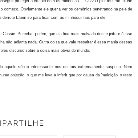
seguir proteger o círculo com as minhocas.... Oi?? O pior mesmo foi ele
e o começo. Obviamente ele queria ver os demônios penetrando na pele de
a derrote Elben só para ficar com as minhoquinhas para ele.
Cassie. Perceba, porém, que ela fica mais malvada desse jeito e é isso
a não adianta nada. Outra coisa que vale ressaltar é essa mania dessas
mples discurso sobre a coisa mais óbvia do mundo.
o aquele súbito interessante nos cristais extremamente suspeito. Nem
ma objeção, o que me leva a inferir que por causa da 'maldição' o resto
PARTILHE