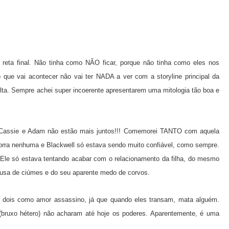
a reta final. Não tinha como NÃO ficar, porque não tinha como eles nos
 que vai acontecer não vai ter NADA a ver com a storyline principal da
ta. Sempre achei super incoerente apresentarem uma mitologia tão boa e
ue Cassie e Adam não estão mais juntos!!! Comemorei TANTO com aquela
 porra nenhuma e Blackwell só estava sendo muito confiável, como sempre.
. Ele só estava tentando acabar com o relacionamento da filha, do mesmo
causa de ciúmes e do seu aparente medo de corvos.
s dois como amor assassino, já que quando eles transam, mata alguém.
 (bruxo hétero) não acharam até hoje os poderes. Aparentemente, é uma