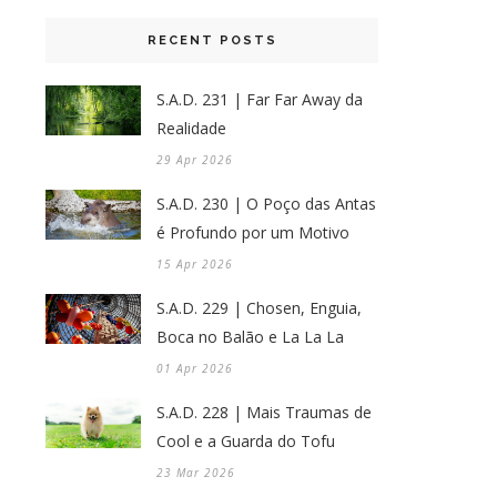
RECENT POSTS
S.A.D. 231 | Far Far Away da
Realidade
29 Apr 2026
S.A.D. 230 | O Poço das Antas
é Profundo por um Motivo
15 Apr 2026
S.A.D. 229 | Chosen, Enguia,
Boca no Balão e La La La
01 Apr 2026
S.A.D. 228 | Mais Traumas de
Cool e a Guarda do Tofu
23 Mar 2026