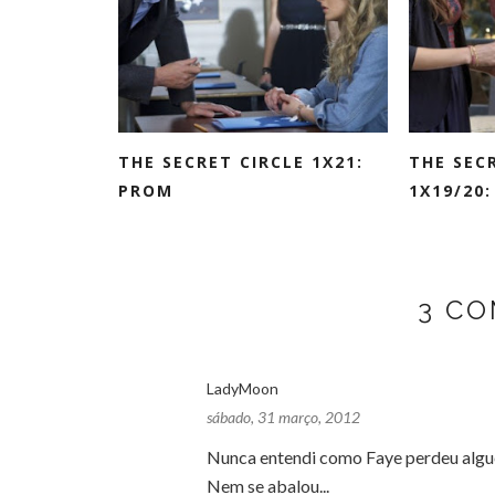
THE SECRET CIRCLE 1X21:
THE SEC
PROM
1X19/20:
3 CO
LadyMoon
sábado, 31 março, 2012
Nunca entendi como Faye perdeu algué
Nem se abalou...