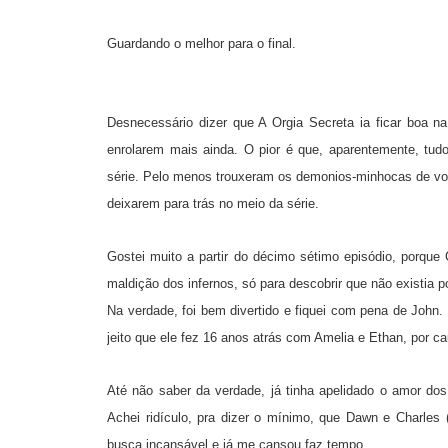
Guardando o melhor para o final.
Desnecessário dizer que A Orgia Secreta ia ficar boa n
enrolarem mais ainda. O pior é que, aparentemente, tudo
série. Pelo menos trouxeram os demonios-minhocas de vol
deixarem para trás no meio da série.
Gostei muito a partir do décimo sétimo episódio, porq
maldição dos infernos, só para descobrir que não existia
Na verdade, foi bem divertido e fiquei com pena de John
jeito que ele fez 16 anos atrás com Amelia e Ethan, por 
Até não saber da verdade, já tinha apelidado o amor do
Achei ridículo, pra dizer o mínimo, que Dawn e Charles
busca incansável e já me cansou faz tempo.