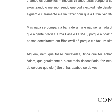
chamou os demônios-minhocas 16 anos atrás porque ia con
exorcizando o menino, sendo que podia explodir ele desd
alguém e claramente ele vai fazer com que a Orgia Secret
Mas nada se compara à barra de amar e não ser amada de 
que a gente precisa. Uma Cassie DUMAL, porque a boazinh
bruxas acreditarem em Blackwell só porque ele faz um si
Alguém, nem que fosse bruxavulsa, tinha que ter achad
Adam, que geralmente é o que mais desconfiado, fez nenhu
do cérebro que ele (não) tinha, acabou-se de vez.
COM