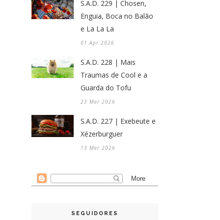
S.A.D. 229 | Chosen,
Enguia, Boca no Balão
e La La La
01 Apr 2026
S.A.D. 228 | Mais
Traumas de Cool e a
Guarda do Tofu
23 Mar 2026
S.A.D. 227 | Exebeute e
Xézerburguer
13 Mar 2026
SEGUIDORES