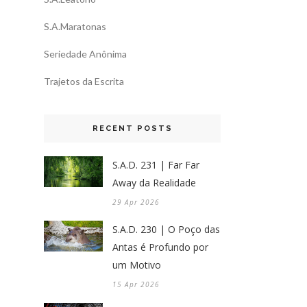
S.A.Maratonas
Seriedade Anônima
Trajetos da Escrita
RECENT POSTS
S.A.D. 231 | Far Far
Away da Realidade
29 Apr 2026
S.A.D. 230 | O Poço das
Antas é Profundo por
um Motivo
15 Apr 2026