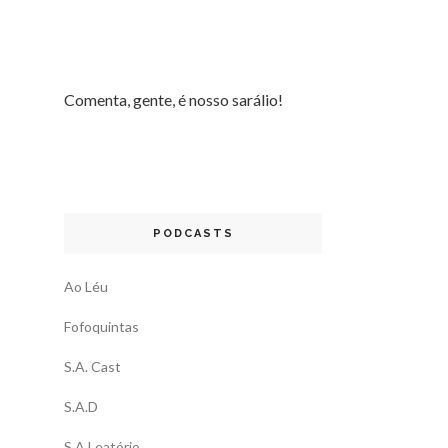
Comenta, gente, é nosso sarálio!
PODCASTS
Ao Léu
Fofoquintas
S.A. Cast
S.A.D
S.A.Leatório