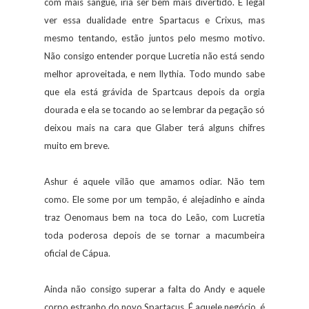
com mais sangue, iria ser bem mais divertido. É legal
ver essa dualidade entre Spartacus e Crixus, mas
mesmo tentando, estão juntos pelo mesmo motivo.
Não consigo entender porque Lucretia não está sendo
melhor aproveitada, e nem Ilythia. Todo mundo sabe
que ela está grávida de Spartcaus depois da orgia
dourada e ela se tocando ao se lembrar da pegação só
deixou mais na cara que Glaber terá alguns chifres
muito em breve.
Ashur é aquele vilão que amamos odiar. Não tem
como. Ele some por um tempão, é alejadinho e ainda
traz Oenomaus bem na toca do Leão, com Lucretia
toda poderosa depois de se tornar a macumbeira
oficial de Cápua.
Ainda não consigo superar a falta do Andy e aquele
corpo estranho do novo Spartacus. É aquele negócio, é