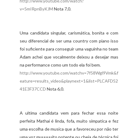
http://www.youtube.com/watch?
v=5mIRpnByKJM
Nota 7,0.
Uma candidata singular, carismática, bonita e com
seu diferencial de ser uma country com piano isso
foi suficiente para conseguir uma vaguinha no team
Adam achei que vocalmente deixou a desejar mas
na performance como um todo ela foi bem.
http://www.youtube.com/watchv=7f58Wgl9Vmk&f
eature=results_video&playnext=1&list=PLCAFD52
41E3F37CCD
Nota 6,0.
A ultima candidata vem para fechar essa noite
perfeita Mathai é linda, fofa, muito simpatica e fez
uma escolha de musica que a favoreceu por não ter
uma voz muuuuuito potente ou cheia de
técnica
foi