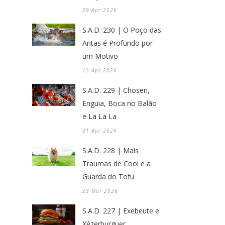
29 Apr 2026
S.A.D. 230 | O Poço das
Antas é Profundo por
um Motivo
15 Apr 2026
S.A.D. 229 | Chosen,
Enguia, Boca no Balão
e La La La
01 Apr 2026
S.A.D. 228 | Mais
Traumas de Cool e a
Guarda do Tofu
23 Mar 2026
S.A.D. 227 | Exebeute e
Xézerburguer