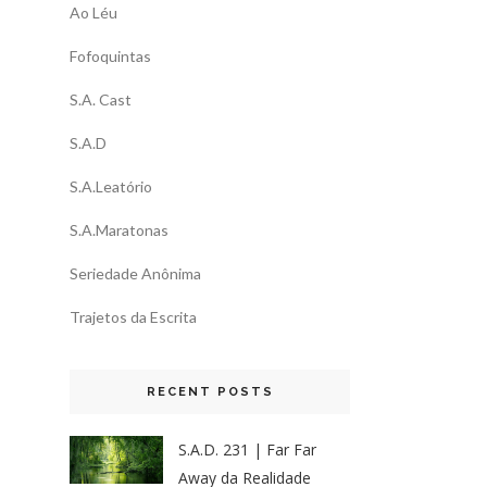
Ao Léu
Fofoquintas
S.A. Cast
S.A.D
S.A.Leatório
S.A.Maratonas
Seriedade Anônima
Trajetos da Escrita
RECENT POSTS
S.A.D. 231 | Far Far
Away da Realidade