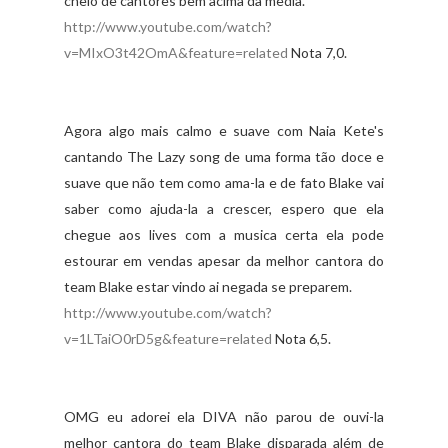
cheio de cantores bem acima da media.
http://www.youtube.com/watch?
v=MIxO3t42OmA&feature=related
Nota 7,0.
Agora algo mais calmo e suave com Naia Kete's
cantando The Lazy song de uma forma tão doce e
suave que não tem como ama-la e de fato Blake vai
saber como ajuda-la a crescer, espero que ela
chegue aos lives com a musica certa ela pode
estourar em vendas apesar da melhor cantora do
team Blake estar vindo ai negada se preparem.
http://www.youtube.com/watch?
v=1LTaiO0rD5g&feature=related
Nota 6,5.
OMG eu adorei ela DIVA não parou de ouvi-la
melhor cantora do team Blake disparada além de