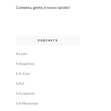
Comenta, gente, é nosso sarálio!
PODCASTS
Ao Léu
Fofoquintas
S.A. Cast
S.A.D
S.A.Leatório
S.A.Maratonas