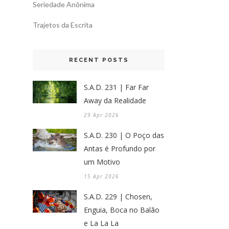
Seriedade Anônima
Trajetos da Escrita
RECENT POSTS
S.A.D. 231 | Far Far
Away da Realidade
29 Apr 2026
S.A.D. 230 | O Poço das
Antas é Profundo por
um Motivo
15 Apr 2026
S.A.D. 229 | Chosen,
Enguia, Boca no Balão
e La La La