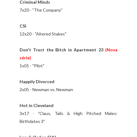
Criminal Minds
7x20 - "The Company"
CSI
12x20 - "Altered Stakes"
Don't Trust the Bitch in Apartment 23
(Nova
série)
1x01 - "Pilot"
Happily Divorced
2x05 - Newman vs. Newman
Hot in Cleveland
3x17 - "Claus, Tails & High Pitched Males:
Birthdates 3"