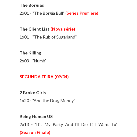
The Borgias
2x01 - "The Borgia Bull"
(Series Premiere)
The Client List
(Nova série)
1x01 - "The Rub of Sugarland"
The Killing
2x03 - "Numb"
SEGUNDA FEIRA (09/04)
2 Broke Girls
1x20 - "And the Drug Money"
Being Human US
2x13 - "It's My Party And I'll Die If I Want To"
(Season Finale)