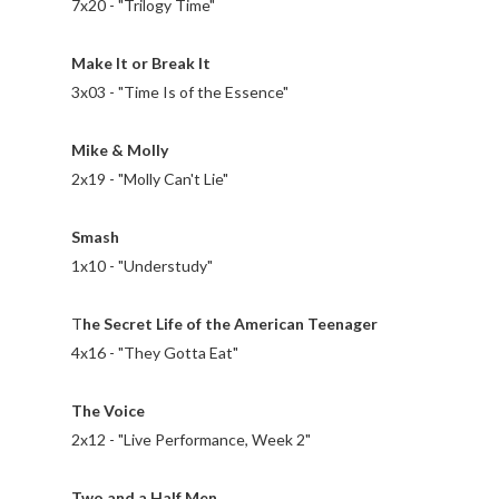
7x20 - "Trilogy Time"
Make It or Break
It
3x03 - "Time Is of the Essence"
Mike & Molly
2x19 - "Molly Can't Lie"
Smash
1x10 - "Understudy"
T
he Secret Life of the American Teenager
4x16 - "They Gotta Eat"
The Voice
2x12 - "Live Performance, Week 2"
Two and a Half Men