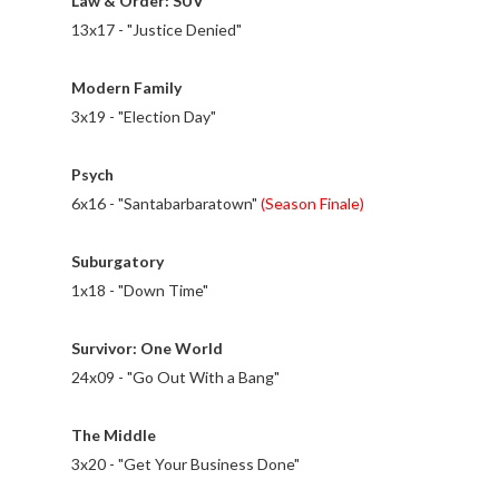
Law & Order: SUV
13x17 - "Justice Denied"
Modern Family
3x19 - "Election Day"
Psych
6x16 - "Santabarbaratown"
(Season Finale)
Suburgatory
1x18 - "Down Time"
Survivor: One World
24x09 - "Go Out With a Bang"
The Middle
3x20 - "Get Your Business Done"