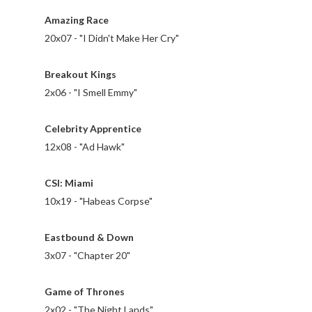
Amazing Race
20x07 - "I Didn't Make Her Cry"
Breakout Kings
2x06 - "I Smell Emmy"
Celebrity Apprentice
12x08 - "Ad Hawk"
CSI: Miami
10x19 - "Habeas Corpse"
Eastbound & Down
3x07 - "Chapter 20"
Game of Thrones
2x02 - "The Night Lands"