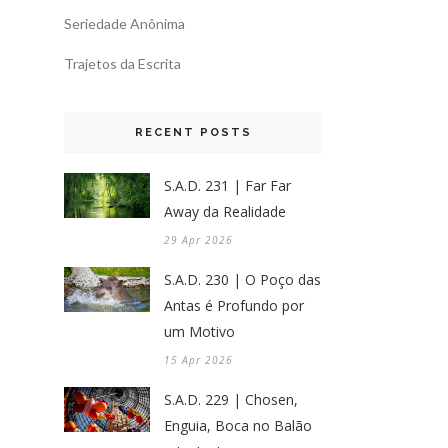
Seriedade Anônima
Trajetos da Escrita
RECENT POSTS
S.A.D. 231 | Far Far
Away da Realidade
29 Apr 2026
S.A.D. 230 | O Poço das
Antas é Profundo por
um Motivo
15 Apr 2026
S.A.D. 229 | Chosen,
Enguia, Boca no Balão