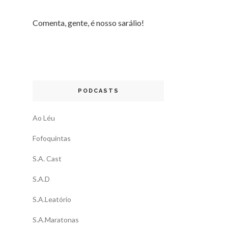
Comenta, gente, é nosso sarálio!
PODCASTS
Ao Léu
Fofoquintas
S.A. Cast
S.A.D
S.A.Leatório
S.A.Maratonas