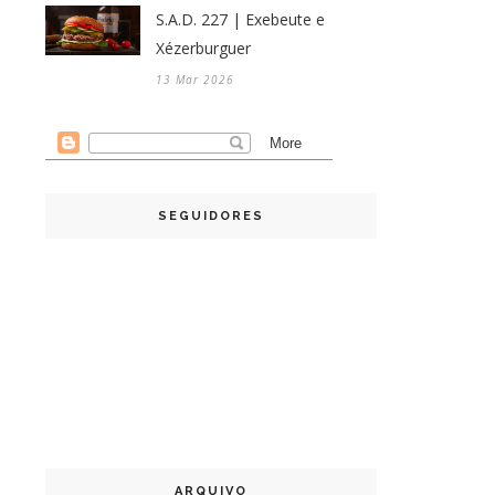
S.A.D. 227 | Exebeute e
Xézerburguer
13 Mar 2026
SEGUIDORES
ARQUIVO