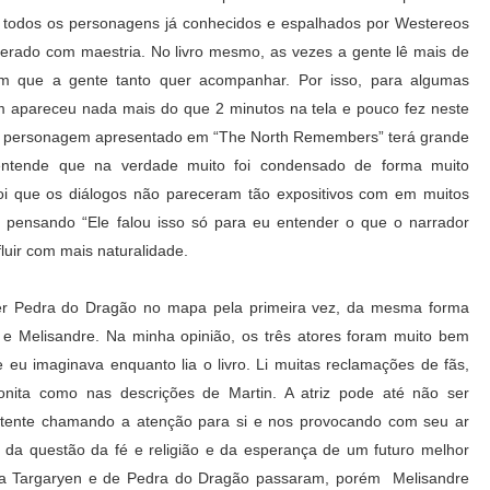
 todos os personagens já conhecidos e espalhados por Westereos
rado com maestria. No livro mesmo, as vezes a gente lê mais de
 que a gente tanto quer acompanhar. Por isso, para algumas
 apareceu nada mais do que 2 minutos na tela e pouco fez neste
 ou personagem apresentado em “The North Remembers” terá grande
entende que na verdade muito foi condensado de forma muito
foi que os diálogos não pareceram tão expositivos com em muitos
u pensando “Ele falou isso só para eu entender o que o narrador
 fluir com mais naturalidade.
er Pedra do Dragão no mapa pela primeira vez, da mesma forma
 e Melisandre. Na minha opinião, os três atores foram muito bem
 eu imaginava enquanto lia o livro. Li muitas reclamações de fãs,
nita como nas descrições de Martin. A atriz pode até não ser
etente chamando a atenção para si e nos provocando com seu ar
a da questão da fé e religião e da esperança de um futuro melhor
lia Targaryen e de Pedra do Dragão passaram, porém Melisandre