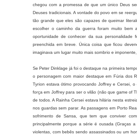
chegou com a promessa de que um único Deus ser
Deuses tradicionais. A vontade do povo em se reergu
tão grande que eles são capazes de queimar litera
escolher o caminho da guerra foram muito bem a
oportunidade de conhecer da sua personalidade f
preenchida em breve. Única coisa que ficou deve
imaginava um lugar muito mais sombrio e imponente,
Se Peter Dinklage já foi o destaque na primeira tem
o personagem com maior destaque em Fúria dos Rei
Tyrion estava ótimo provocando Joffrey e Cersei, o
força em Joffrey para ser o vilão (não que game of T
de todos. A Rainha Cersei estava hilária nesta estr
nos guardas sem parar. As passagens em Porto Real 
sofrimento de Sansa, que tem que conviver com 
principalmente porque a série é ousada (Graças 
violentas, com bebês sendo assassinados ou um ho