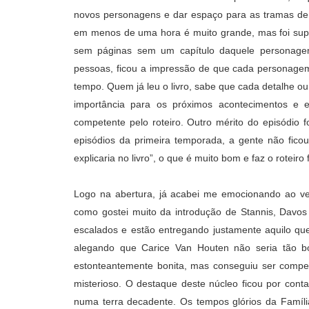
novos personagens e dar espaço para as tramas de
em menos de uma hora é muito grande, mas foi supe
sem páginas sem um capítulo daquele personagem
pessoas, ficou a impressão de que cada personagem
tempo. Quem já leu o livro, sabe que cada detalhe
importância para os próximos acontecimentos e 
competente pelo roteiro. Outro mérito do episódio 
episódios da primeira temporada, a gente não fico
explicaria no livro”, o que é muito bom e faz o roteiro
Logo na abertura, já acabei me emocionando ao v
como gostei muito da introdução de Stannis, Davos
escalados e estão entregando justamente aquilo que
alegando que Carice Van Houten não seria tão bo
estonteantemente bonita, mas conseguiu ser comp
misterioso. O destaque deste núcleo ficou por cont
numa terra decadente. Os tempos glórios da Famí