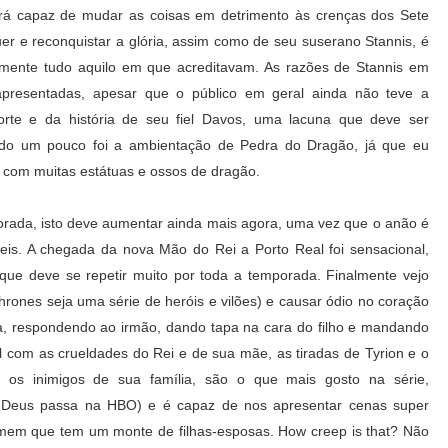
á capaz de mudar as coisas em detrimento às crenças dos Sete
er e reconquistar a glória, assim como de seu suserano Stannis, é
lmente tudo aquilo em que acreditavam. As razões de Stannis em
presentadas, apesar que o público em geral ainda não teve a
orte e da história de seu fiel Davos, uma lacuna que deve ser
ndo um pouco foi a ambientação de Pedra do Dragão, já que eu
 com muitas estátuas e ossos de dragão.
porada, isto deve aumentar ainda mais agora, uma vez que o anão é
s. A chegada da nova Mão do Rei a Porto Real foi sensacional,
 que deve se repetir muito por toda a temporada. Finalmente vejo
hrones seja uma série de heróis e vilões) e causar ódio no coração
eia, respondendo ao irmão, dando tapa na cara do filho e mandando
com as crueldades do Rei e de sua mãe, as tiradas de Tyrion e o
os inimigos de sua família, são o que mais gosto na série,
a Deus passa na HBO) e é capaz de nos apresentar cenas super
mem que tem um monte de filhas-esposas. How creep is that? Não