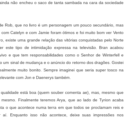
 ainda não encheu o saco de tanta sambada na cara da sociedade
 de Rob, que no livro é um personagem um pouco secundário, mas
 com Catelyn e com Jamie foram ótimos e foi muito bom ver Vento
ro, existe uma grande relação das vitórias conquistadas pelo Norte
 este tipo de intimidação expressa na televisão. Bran acabou
vivo e que tem responsabilidades como o Senhor de Winterfell e
 um sinal de mudança e o anúncio do retorno dos dragões. Gostei
 realmente muito bonito. Sempre imaginei que seria super tosco na
relevante com Jon e Daenerys também.
a qualidade está boa (quem souber comenta ae), mas, mesmo que
m mesmo. Finalmente teremos Arya, que ao lado de Tyrion acaba
onta o que acontece numa terra em que todos se proclamam reis e
aí. Enquanto isso não acontece, deixe suas impressões nos