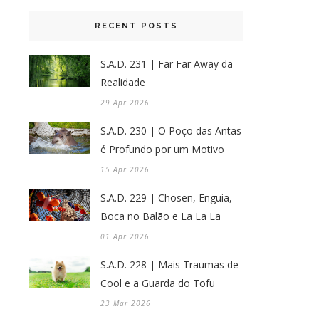
RECENT POSTS
S.A.D. 231 | Far Far Away da
Realidade
29 Apr 2026
S.A.D. 230 | O Poço das Antas
é Profundo por um Motivo
15 Apr 2026
S.A.D. 229 | Chosen, Enguia,
Boca no Balão e La La La
01 Apr 2026
S.A.D. 228 | Mais Traumas de
Cool e a Guarda do Tofu
23 Mar 2026