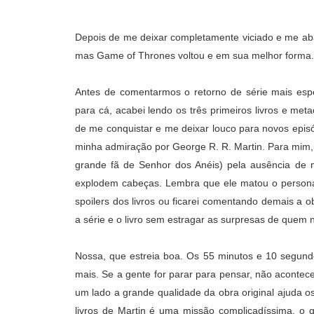
Depois de me deixar completamente viciado e me ab
mas Game of Thrones voltou e em sua melhor forma.
Antes de comentarmos o retorno de série mais espe
para cá, acabei lendo os três primeiros livros e met
de me conquistar e me deixar louco para novos epis
minha admiração por George R. R. Martin. Para mim, 
grande fã de Senhor dos Anéis) pela ausência de 
explodem cabeças. Lembra que ele matou o personag
spoilers dos livros ou ficarei comentando demais a o
a série e o livro sem estragar as surpresas de quem n
Nossa, que estreia boa. Os 55 minutos e 10 segund
mais. Se a gente for parar para pensar, não acontec
um lado a grande qualidade da obra original ajuda o
livros de Martin é uma missão complicadíssima, o q