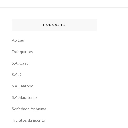
PODCASTS
Ao Léu
Fofoquintas
S.A. Cast
S.A.D
S.A.Leatório
S.A.Maratonas
Seriedade Anônima
Trajetos da Escrita