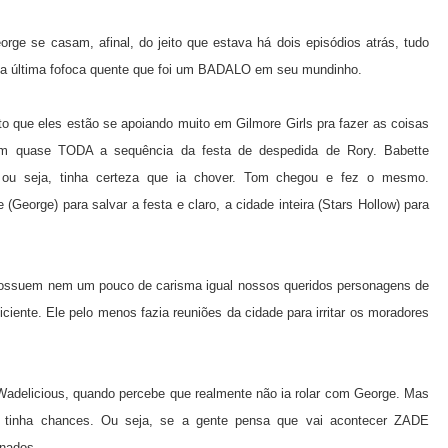
e se casam, afinal, do jeito que estava há dois episódios atrás, tudo
e a última fofoca quente que foi um BADALO em seu mundinho.
to que eles estão se apoiando muito em Gilmore Girls pra fazer as coisas
ram quase TODA a sequência da festa de despedida de Rory. Babette
, ou seja, tinha certeza que ia chover. Tom chegou e fez o mesmo.
George) para salvar a festa e claro, a cidade inteira (Stars Hollow) para
possuem nem um pouco de carisma igual nossos queridos personagens de
ciente. Ele pelo menos fazia reuniões da cidade para irritar os moradores
adelicious, quando percebe que realmente não ia rolar com George. Mas
tinha chances. Ou seja, se a gente pensa que vai acontecer ZADE
nados.