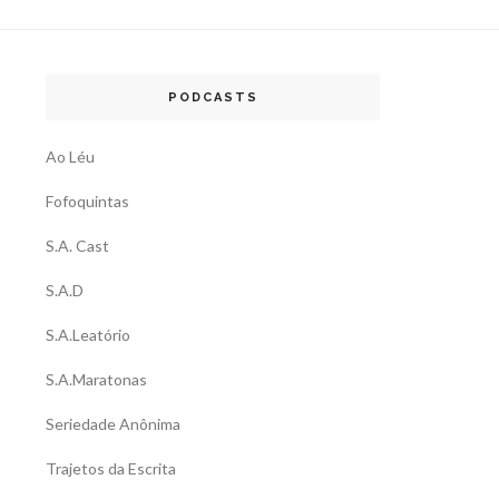
PODCASTS
Ao Léu
Fofoquintas
S.A. Cast
S.A.D
S.A.Leatório
S.A.Maratonas
Seriedade Anônima
Trajetos da Escrita