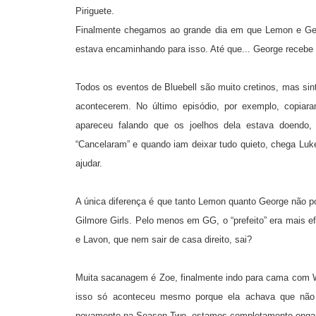
Piriguete.
Finalmente chegamos ao grande dia em que Lemon e Georg
estava encaminhando para isso. Até que... George receb
Todos os eventos de Bluebell são muito cretinos, mas sin
acontecerem. No último episódio, por exemplo, copia
apareceu falando que os joelhos dela estava doendo
“Cancelaram” e quando iam deixar tudo quieto, chega Luke (
ajudar.
A única diferença é que tanto Lemon quanto George não 
Gilmore Girls. Pelo menos em GG, o “prefeito” era mais efi
e Lavon, que nem sair de casa direito, sai?
Muita sacanagem é Zoe, finalmente indo para cama com W
isso só aconteceu mesmo porque ela achava que não 
novamente na Season Two, estamos completamente enga