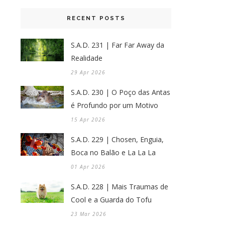
RECENT POSTS
S.A.D. 231 | Far Far Away da
Realidade
29 Apr 2026
S.A.D. 230 | O Poço das Antas
é Profundo por um Motivo
15 Apr 2026
S.A.D. 229 | Chosen, Enguia,
Boca no Balão e La La La
01 Apr 2026
S.A.D. 228 | Mais Traumas de
Cool e a Guarda do Tofu
23 Mar 2026