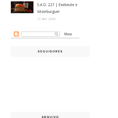
S.A.D. 227 | Exebeute e
Xézerburguer
13 Mar 2026
SEGUIDORES
ARQUIVO