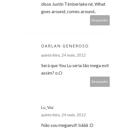
disse Justin Timberlake né, What
goes around, comes around..
Responder
DARLAN GENEROSO
quinta-feira, 24 maio, 2012
Será que You Lu seria tão mega evil
assim? o.O
Responder
Lu_Vaz
quinta-feira, 24 maio, 2012
Não sou megaevil! bããã :D