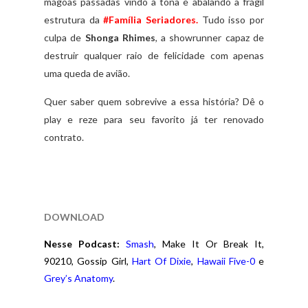
mágoas passadas vindo à tona e abalando a frágil
estrutura da
#Família Seriadores.
Tudo isso por
culpa de
Shonga Rhimes
, a showrunner capaz de
destruir qualquer raio de felicidade com apenas
uma queda de avião.
Quer saber quem sobrevive a essa história? Dê o
play e reze para seu favorito já ter renovado
contrato.
DOWNLOAD
Nesse Podcast:
Smash
, Make It Or Break It,
90210, Gossip Girl,
Hart Of Dixie
,
Hawaii Five-0
e
Grey’s Anatomy
.