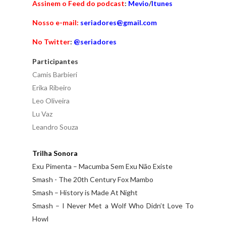
Assinem o Feed do podcast
:
Mevio
/
Itunes
Nosso e-mail:
seriadores@gmail.com
No Twitter
:
@seriadores
Participantes
Camis Barbieri
Erika Ribeiro
Leo Oliveira
Lu Vaz
Leandro Souza
Trilha Sonora
Exu Pimenta – Macumba Sem Exu Não Existe
Smash - The 20th Century Fox Mambo
Smash – History is Made At Night
Smash – I Never Met a Wolf Who Didn’t Love To
Howl