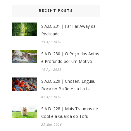
RECENT POSTS
S.A.D. 231 | Far Far Away da
Realidade
29 Apr 2026
S.A.D. 230 | O Poço das Antas
é Profundo por um Motivo
15 Apr 2026
S.A.D. 229 | Chosen, Enguia,
Boca no Balão e La La La
01 Apr 2026
S.A.D. 228 | Mais Traumas de
Cool e a Guarda do Tofu
23 Mar 2026