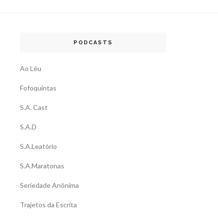
PODCASTS
Ao Léu
Fofoquintas
S.A. Cast
S.A.D
S.A.Leatório
S.A.Maratonas
Seriedade Anônima
Trajetos da Escrita