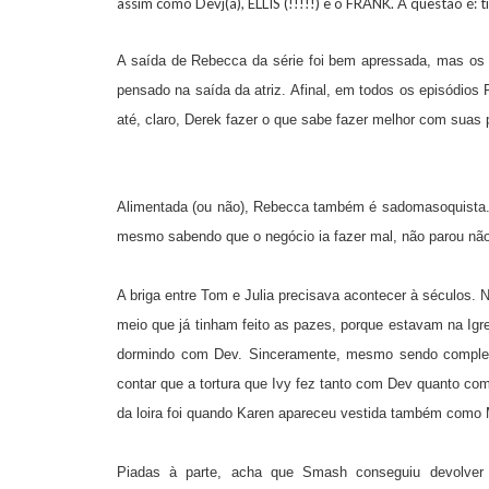
assim como Devj(a), ELLIS (!!!!!) e o FRANK. A questão é: 
A saída de Rebecca da série foi bem apressada, mas os ro
pensado na saída da atriz. Afinal, em todos os episódios
até, claro, Derek fazer o que sabe fazer melhor com suas 
Alimentada (ou não), Rebecca também é sadomasoquista.
mesmo sabendo que o negócio ia fazer mal, não parou não
A briga entre Tom e Julia precisava acontecer à séculos. 
meio que já tinham feito as pazes, porque estavam na Igr
dormindo com Dev. Sinceramente, mesmo sendo completam
contar que a tortura que Ivy fez tanto com Dev quanto c
da loira foi quando Karen apareceu vestida também como M
Piadas à parte, acha que Smash conseguiu devolver 