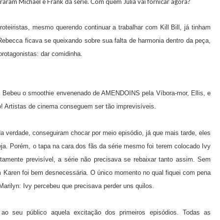
tiraram Michael e Frank da série. Com quem Julia vai fornicar agora?
teiristas, mesmo querendo continuar a trabalhar com Kill Bill, já tinham
 Rebecca ficava se queixando sobre sua falta de harmonia dentro da peça,
protagonistas: dar comidinha.
 Bebeu o smoothie envenenado de AMENDOINS pela Víbora-mor, Ellis, e
! Artistas de cinema conseguem ser tão imprevisíveis.
Na verdade, conseguiram chocar por meio episódio, já que mais tarde, eles
eja. Porém, o tapa na cara dos fãs da série mesmo foi terem colocado Ivy
ente previsível, a série não precisava se rebaixar tanto assim. Sem
om Karen foi bem desnecessária. O único momento no qual fiquei com pena
arilyn: Ivy percebeu que precisava perder uns quilos.
ao seu público aquela excitação dos primeiros episódios. Todas as