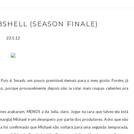
BSHELL (SEASON FINALE)
23.5.12
Pois é. Smash, um pouco previsível demais para o meu gosto. Porém, já
, porque provavelmente depois não ia rolar mais roupas calientes pra
es acabaram, MENOS a da Julia, claro. Jogar na cara que talvez ela está
 margia) Michael é um desespero por parte dos produtores. Acho que não
ana foi confirmado que Michael não voltará para uma segunda temporada,