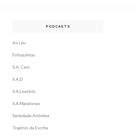
PODCASTS
Ao Léu
Fofoquintas
S.A. Cast
S.A.D
S.A.Leatório
S.A.Maratonas
Seriedade Anônima
Trajetos da Escrita