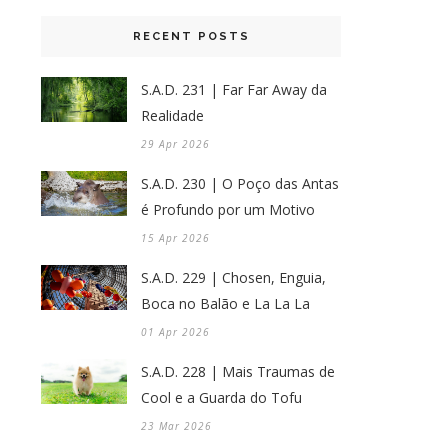
RECENT POSTS
S.A.D. 231 | Far Far Away da
Realidade
29 Apr 2026
S.A.D. 230 | O Poço das Antas
é Profundo por um Motivo
15 Apr 2026
S.A.D. 229 | Chosen, Enguia,
Boca no Balão e La La La
01 Apr 2026
S.A.D. 228 | Mais Traumas de
Cool e a Guarda do Tofu
23 Mar 2026