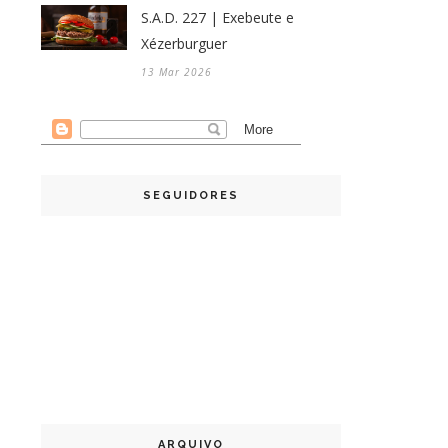
S.A.D. 227 | Exebeute e
Xézerburguer
13 Mar 2026
SEGUIDORES
ARQUIVO