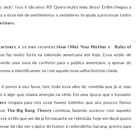
a o Jack! Isso é tão anos 90! Quero muito mais disso! Enfim chegou a
io a esse mix de sentimentos o seriadores te ajuda a processar todos
artners
.
Partners
, e os mais recentes
How I Met Your Mother
e
Rules of
e faz muito forte na televisão americana até hoje. Esse estilo de
sendo uma zona de conforto para o público americano, e apesar do
esmo e identificarem-se com aquela nova velha história criada.
 é ponto à seu favor, tem toda essa vibe de comédia que já vi, mas
m é algo que chama atenção na série. Em uma época que o inovador
ers
resgata para nós esse humor bobinho que aos poucos fomos
rque
The Big Bang Theory
continua fazendo sucesso com aqueles
e estilo que um dia já foi maçante na televisão, hoje em dia já quase
pesar de não ser o ápice do humor, é redondinho, bacana, pronto para