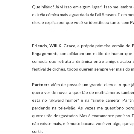
Que hilário! Já vi isso em algum lugar! Isso me lembr
estréia cômica mais aguardada da Fall Season. E em me
eles, e explica por que você se identificou tanto com
P
Friends
,
Will & Grace
, a própria primeira versão de
Engagement
, consolidaram um estilo de humor que s
comédia que retrata a dinâmica entre amigos acaba 
festival de clichês, todos querem sempre ver mais do m
Partners
além de possuir um grande elenco, o que já
quero ver de novo, a questão de multicâmeras també
está no "akward humor" e na "single camera",
Partn
perdendo na televisão. As vezes me questiono po
quotes tão desgastados. Mas é exatamente por isso. Ess
não existe mais, e é muito bacana você ver algo, que a
curtir.