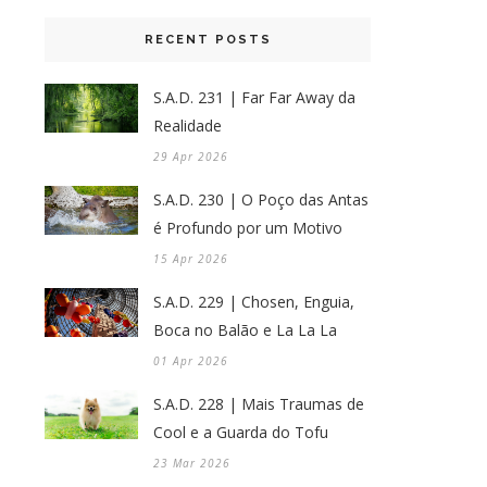
RECENT POSTS
S.A.D. 231 | Far Far Away da
Realidade
29 Apr 2026
S.A.D. 230 | O Poço das Antas
é Profundo por um Motivo
15 Apr 2026
S.A.D. 229 | Chosen, Enguia,
Boca no Balão e La La La
01 Apr 2026
S.A.D. 228 | Mais Traumas de
Cool e a Guarda do Tofu
23 Mar 2026