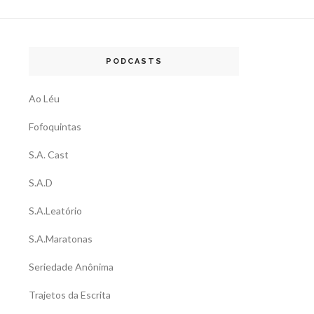
PODCASTS
Ao Léu
Fofoquintas
S.A. Cast
S.A.D
S.A.Leatório
S.A.Maratonas
Seriedade Anônima
Trajetos da Escrita