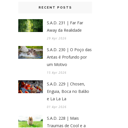
RECENT POSTS
S.A.D. 231 | Far Far
Away da Realidade
29 Apr 2026
S.A.D. 230 | O Poço das
Antas é Profundo por
um Motivo
15 Apr 2026
S.A.D. 229 | Chosen,
Enguia, Boca no Balão
e La La La
01 Apr 2026
S.A.D. 228 | Mais
Traumas de Cool e a