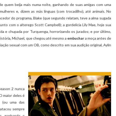
s de quem beija mais numa noite, ganhando de suas amigas com uma
ulheres e, dizem as más línguas (com trocadilho), até animais. No
encedor do programa, Blake (que segundo relatam, teve a alma sugada
(junto com o alterego Scott Campbell); a gordelícia Lily Mae, hoje sua
da e chupada por Turquenga, horrorizando os jurados; e por último,
istória, Michael, que chegou até mesmo a
embuchar
a moça antes de
iação sexual com um OB, como descrito em sua audição original, Aylin
Season 2 nunca
O maior deles é
e (ou uma das
e atacou sempre
ão, ganhando o