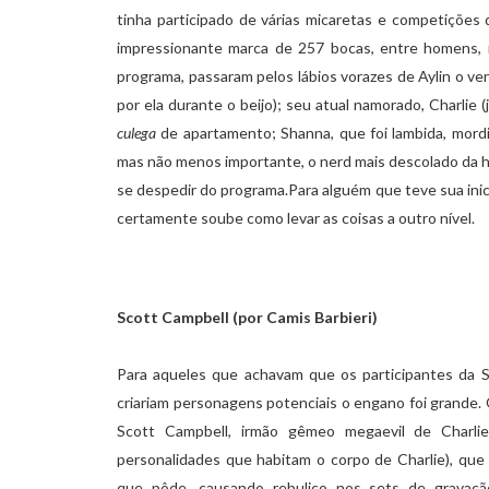
tinha participado de várias micaretas e competiçõe
impressionante marca de 257 bocas, entre homens, m
programa, passaram pelos lábios vorazes de Aylin o v
por ela durante o beijo); seu atual namorado, Charlie 
culega
de apartamento; Shanna, que foi lambida, mordi
mas não menos importante, o nerd mais descolado da h
se despedir do programa.Para alguém que teve sua inic
certamente soube como levar as coisas a outro nível.
Scott Campbell (por Camis Barbieri)
Para aqueles que achavam que os participantes da 
criariam personagens potenciais o engano foi grande. 
Scott Campbell, irmão gêmeo megaevil de Charli
personalidades que habitam o corpo de Charlie), qu
que pôde, causando rebuliço nos sets de gravaç