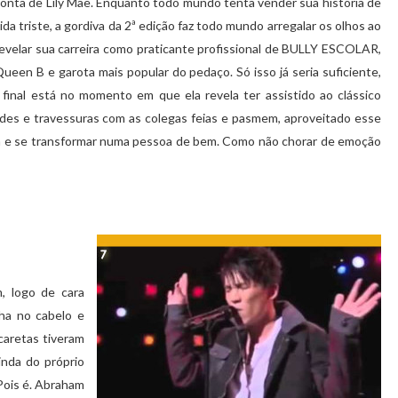
onta de Lily Mae. Enquanto todo mundo tenta vender sua história de
ida triste, a gordiva da 2ª edição faz todo mundo arregalar os olhos ao
evelar sua carreira como praticante profissional de BULLY ESCOLAR,
ueen B e garota mais popular do pedaço. Só isso já seria suficiente,
final está no momento em que ela revela ter assistido ao clássico
ades e travessuras com as colegas feias e pasmem, aproveitado esse
ida e se transformar numa pessoa de bem. Como não chorar de emoção
, logo de cara
ha no cabelo e
 caretas tiveram
inda do próprio
 Pois é. Abraham