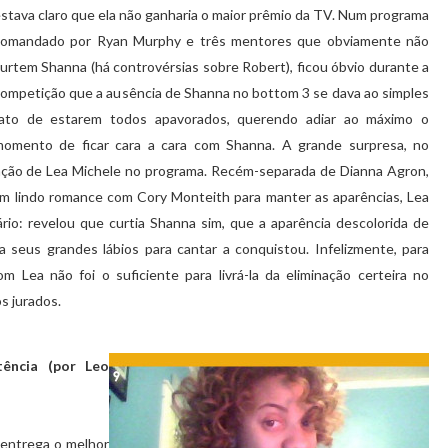
stava claro que ela não ganharia o maior prêmio da TV. Num programa
comandado por Ryan Murphy e três mentores que obviamente não
urtem Shanna (há controvérsias sobre Robert), ficou óbvio durante a
ompetição que a ausência de Shanna no bottom 3 se dava ao simples
fato de estarem todos apavorados, querendo adiar ao máximo o
momento de ficar cara a cara com Shanna. A grande surpresa, no
ipação de Lea Michele no programa. Recém-separada de Dianna Agron,
m lindo romance com Cory Monteith para manter as aparências, Lea
rio: revelou que curtia Shanna sim, que a aparência descolorida de
 seus grandes lábios para cantar a conquistou. Infelizmente, para
 Lea não foi o suficiente para livrá-la da eliminação certeira no
s jurados.
tência (por Leo
 entrega o melhor