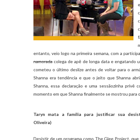
e
c
c
entanto, veio logo na primeira semana, com a partic
namorada
colega de apê de longa data e engatando u
cometeu o último deslize antes de voltar para o armá
Shanna era tendência e que o jeito que Shanna abria
Shanna, essa declaração e uma sessãozinha privê com
momento em que Shanna finalmente se mostrou para o
Taryn mata a família para justificar sua desis
Oliveira)
Desistir de um programa como The Glee Project, que