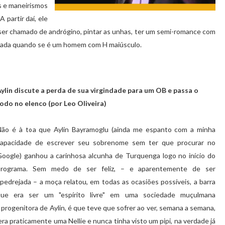
s e maneirismos
 partir daí, ele
 ser chamado de andrógino, pintar as unhas, ter um semi-romance com
m nada quando se é um homem com H maiúsculo.
ylin discute a perda de sua virgindade para um OB e passa o
odo no elenco (por Leo Oliveira)
Não é à toa que Aylin Bayramoglu (ainda me espanto com a minha
capacidade de escrever seu sobrenome sem ter que procurar no
oogle) ganhou a carinhosa alcunha de Turquenga logo no início do
programa. Sem medo de ser feliz, – e aparentemente de ser
pedrejada – a moça relatou, em todas as ocasiões possíveis, a barra
que era ser um "espírito livre" em uma sociedade muçulmana
a progenitora de Aylin, é que teve que sofrer ao ver, semana a semana,
ra praticamente uma Nellie e nunca tinha visto um pipi, na verdade já