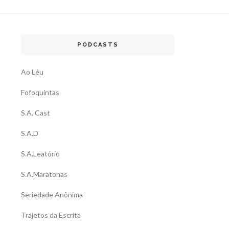
PODCASTS
Ao Léu
Fofoquintas
S.A. Cast
S.A.D
S.A.Leatório
S.A.Maratonas
Seriedade Anônima
Trajetos da Escrita