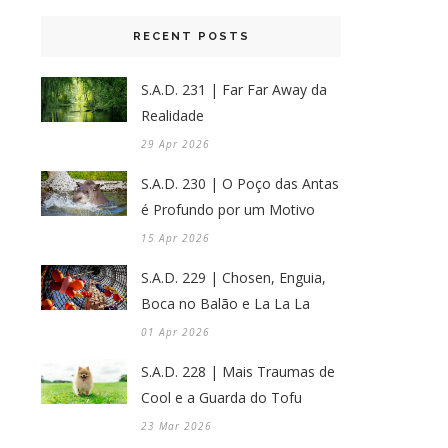
RECENT POSTS
S.A.D. 231 | Far Far Away da
Realidade
29 Apr 2026
S.A.D. 230 | O Poço das Antas
é Profundo por um Motivo
15 Apr 2026
S.A.D. 229 | Chosen, Enguia,
Boca no Balão e La La La
01 Apr 2026
S.A.D. 228 | Mais Traumas de
Cool e a Guarda do Tofu
23 Mar 2026