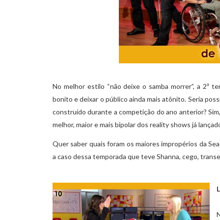
No melhor estilo “não deixe o samba morrer”, a 2ª t
bonito e deixar o público ainda mais atônito. Seria po
construído durante a competição do ano anterior? Sim
melhor, maior e mais bipolar dos reality shows já lançad
Quer saber quais foram os maiores impropérios da S
a caso dessa temporada que teve Shanna, cego, transex
L