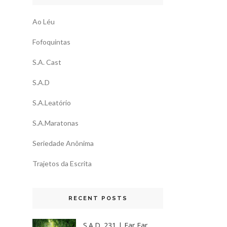
Ao Léu
Fofoquintas
S.A. Cast
S.A.D
S.A.Leatório
S.A.Maratonas
Seriedade Anônima
Trajetos da Escrita
RECENT POSTS
S.A.D. 231 | Far Far