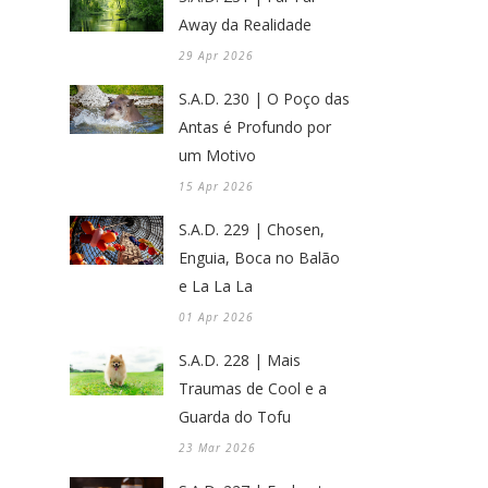
Away da Realidade
29 Apr 2026
S.A.D. 230 | O Poço das
Antas é Profundo por
um Motivo
15 Apr 2026
S.A.D. 229 | Chosen,
Enguia, Boca no Balão
e La La La
01 Apr 2026
S.A.D. 228 | Mais
Traumas de Cool e a
Guarda do Tofu
23 Mar 2026