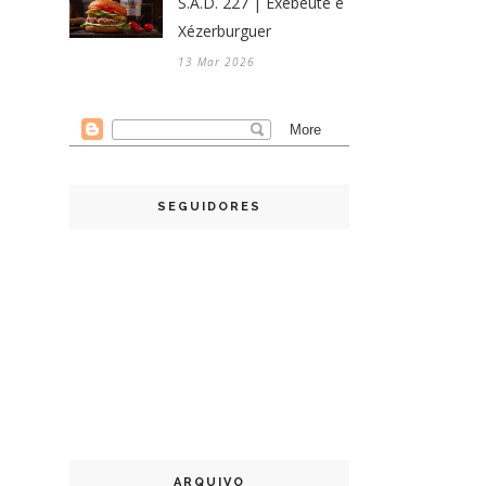
S.A.D. 227 | Exebeute e
Xézerburguer
13 Mar 2026
SEGUIDORES
ARQUIVO