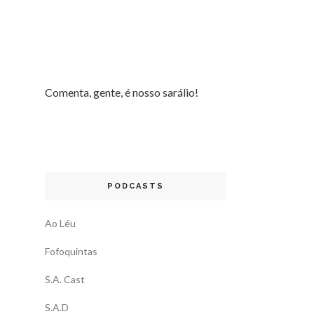
Comenta, gente, é nosso sarálio!
PODCASTS
Ao Léu
Fofoquintas
S.A. Cast
S.A.D