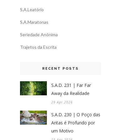
S.A.Leatório
S.A.Maratonas
Seriedade Anônima
Trajetos da Escrita
RECENT POSTS
S.A.D. 231 | Far Far
Away da Realidade
29 Apr 2026
S.A.D. 230 | O Poço das
Antas é Profundo por
um Motivo
15 Apr 2026