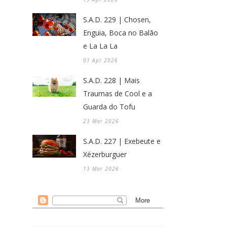
S.A.D. 229 | Chosen,
Enguia, Boca no Balão
e La La La
01 Apr 2026
S.A.D. 228 | Mais
Traumas de Cool e a
Guarda do Tofu
23 Mar 2026
S.A.D. 227 | Exebeute e
Xézerburguer
13 Mar 2026