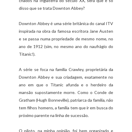
criados na Inglaterra do século XX, será que é só
disso que se trata Downton Abbey?
Downton Abbey é uma série britânica do canal ITV
inspirada na obra da famosa escritora Jane Austen
e se passa numa propriedade de mesmo nome, no
ano de 1912 (sim, no mesmo ano do naufrágio do
Titanic!).
A série se foca na família Crawley, proprietária da
Downton Abbey e sua criadagem, exatamente no
ano em que o Titanic afunda e o herdeiro da
mansão supostamente morre. Como o Conde de
Gratham (Hugh Bonneville), patriarca da família, não
tem filhos homens, a família tem que ir em busca do
próximo parente na linha de sucessão.
O piloto, na minha opinião, foi bem organizado e