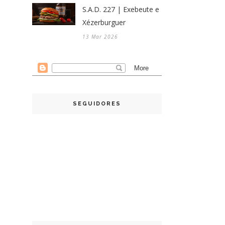
S.A.D. 227 | Exebeute e
Xézerburguer
13 Mar 2026
SEGUIDORES