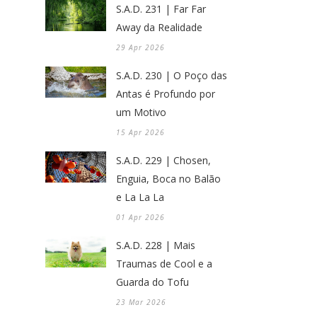
S.A.D. 231 | Far Far
Away da Realidade
29 Apr 2026
S.A.D. 230 | O Poço das
Antas é Profundo por
um Motivo
15 Apr 2026
S.A.D. 229 | Chosen,
Enguia, Boca no Balão
e La La La
01 Apr 2026
S.A.D. 228 | Mais
Traumas de Cool e a
Guarda do Tofu
23 Mar 2026