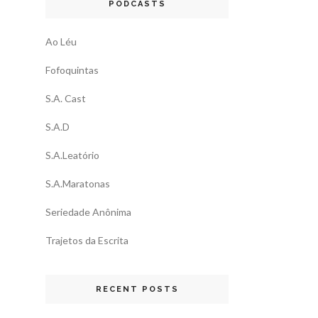
PODCASTS
Ao Léu
Fofoquintas
S.A. Cast
S.A.D
S.A.Leatório
S.A.Maratonas
Seriedade Anônima
Trajetos da Escrita
RECENT POSTS