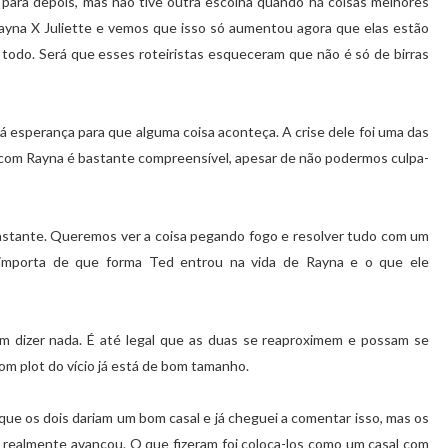
 para depois, mas não tive outra escolha quando há coisas melhores
ayna X Juliette e vemos que isso só aumentou agora que elas estão
 todo. Será que esses roteiristas esqueceram que não é só de birras
á esperança para que alguma coisa aconteça. A crise dele foi uma das
a com Rayna é bastante compreensível, apesar de não podermos culpa-
astante. Queremos ver a coisa pegando fogo e resolver tudo com um
 importa de que forma Ted entrou na vida de Rayna e o que ele
m dizer nada. É até legal que as duas se reaproximem e possam se
om plot do vício já está de bom tamanho.
ue os dois dariam um bom casal e já cheguei a comentar isso, mas os
realmente avançou. O que fizeram foi coloca-los como um casal com