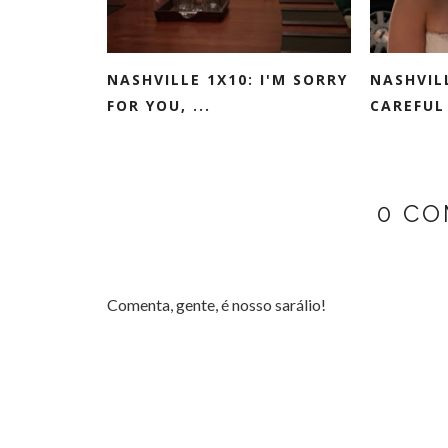
NASHVILLE 1X10: I'M SORRY
NASHVILL
FOR YOU, ...
CAREFUL 
0 CO
Comenta, gente, é nosso sarálio!