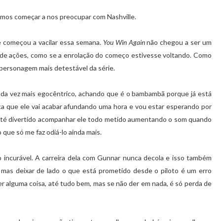
mos começar a nos preocupar com Nashville.
e começou a vacilar essa semana.
You Win Again
não chegou a ser um
e de ações, como se a enrolação do começo estivesse voltando. Como
o personagem mais detestável da série.
cada vez mais egocêntrico, achando que é o bambambã porque já está
fica que ele vai acabar afundando uma hora e vou estar esperando por
 até divertido acompanhar ele todo metido aumentando o som quando
 que só me faz odiá-lo ainda mais.
o incurável. A carreira dela com Gunnar nunca decola e isso também
, mas deixar de lado o que está prometido desde o piloto é um erro
er alguma coisa, até tudo bem, mas se não der em nada, é só perda de