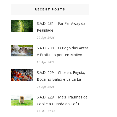
RECENT POSTS
S.A.D. 231 | Far Far Away da
Realidade
29 Apr 2026
S.A.D. 230 | O Poço das Antas
é Profundo por um Motivo
15 Apr 2026
S.A.D. 229 | Chosen, Enguia,
Boca no Balão e La La La
01 Apr 2026
S.A.D. 228 | Mais Traumas de
Cool e a Guarda do Tofu
23 Mar 2026