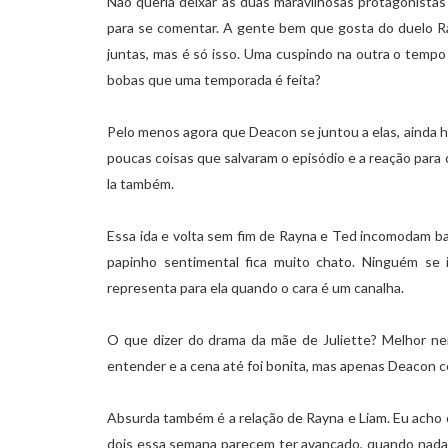
Não queria deixar as duas maravilhosas protagonistas
para se comentar. A gente bem que gosta do duelo R
juntas, mas é só isso. Uma cuspindo na outra o tempo
bobas que uma temporada é feita?
Pelo menos agora que Deacon se juntou a elas, ainda h
poucas coisas que salvaram o episódio e a reação par
la também.
Essa ida e volta sem fim de Rayna e Ted incomodam b
papinho sentimental fica muito chato. Ninguém se
representa para ela quando o cara é um canalha.
O que dizer do drama da mãe de Juliette? Melhor ne
entender e a cena até foi bonita, mas apenas Deacon c
Absurda também é a relação de Rayna e Liam. Eu acho q
dois essa semana parecem ter avançado, quando nada 