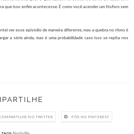
ara que isso enfim acontecesse. É como você acender um fósforo sem
ntei ver esse episódio de maneira diferente, mas a quebra no ritmo é
rgar a série ainda, mas é uma probabilidade caso isso se repita nos
PARTILHE
COMPARTILHE NO TWITTER
PÕE NO PINTEREST
Nashville
TAGS: