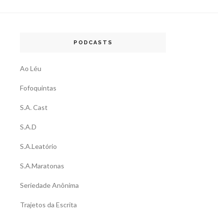
PODCASTS
Ao Léu
Fofoquintas
S.A. Cast
S.A.D
S.A.Leatório
S.A.Maratonas
Seriedade Anônima
Trajetos da Escrita