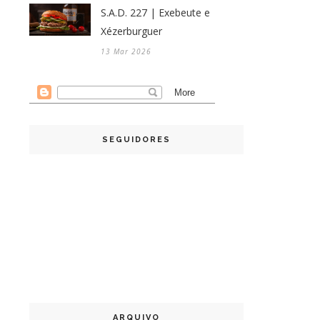
S.A.D. 227 | Exebeute e
Xézerburguer
13 Mar 2026
SEGUIDORES
ARQUIVO