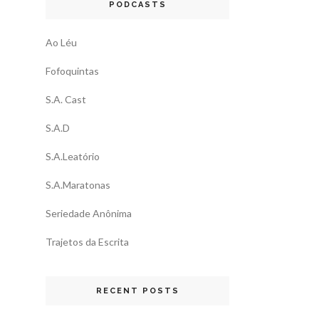
PODCASTS
Ao Léu
Fofoquintas
S.A. Cast
S.A.D
S.A.Leatório
S.A.Maratonas
Seriedade Anônima
Trajetos da Escrita
RECENT POSTS