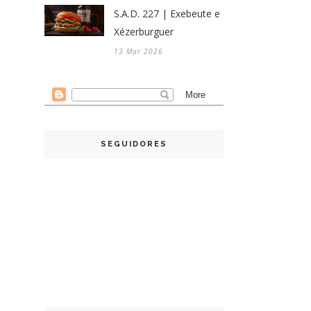
S.A.D. 227 | Exebeute e
Xézerburguer
13 Mar 2026
SEGUIDORES