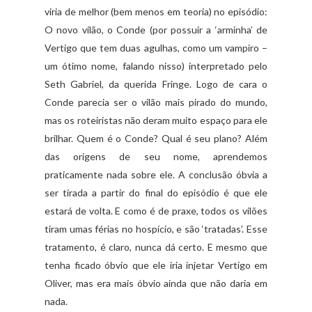
viria de melhor (bem menos em teoria) no episódio:
O novo vilão, o Conde (por possuir a ‘arminha’ de
Vertigo que tem duas agulhas, como um vampiro –
um ótimo nome, falando nisso) interpretado pelo
Seth Gabriel, da querida Fringe. Logo de cara o
Conde parecia ser o vilão mais pirado do mundo,
mas os roteiristas não deram muito espaço para ele
brilhar. Quem é o Conde? Qual é seu plano? Além
das origens de seu nome, aprendemos
praticamente nada sobre ele. A conclusão óbvia a
ser tirada a partir do final do episódio é que ele
estará de volta. E como é de praxe, todos os vilões
tiram umas férias no hospício, e são ‘tratadas’. Esse
tratamento, é claro, nunca dá certo. E mesmo que
tenha ficado óbvio que ele iria injetar Vertigo em
Oliver, mas era mais óbvio ainda que não daria em
nada.