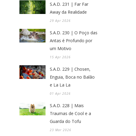
S.A.D. 231 | Far Far
Away da Realidade
29 Apr 2026
S.A.D. 230 | O Poço das
Antas é Profundo por
um Motivo
15 Apr 2026
S.A.D. 229 | Chosen,
Enguia, Boca no Balão
e La La La
01 Apr 2026
S.A.D. 228 | Mais
Traumas de Cool e a
Guarda do Tofu
23 Mar 2026