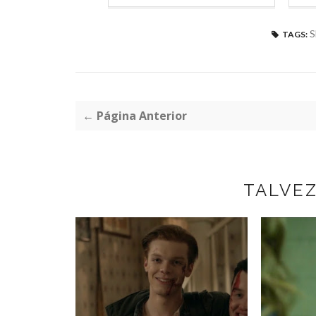
S
TAGS:
← Página Anterior
TALVE