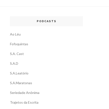
PODCASTS
Ao Léu
Fofoquintas
S.A. Cast
S.A.D
S.A.Leatório
S.A.Maratonas
Seriedade Anônima
Trajetos da Escrita