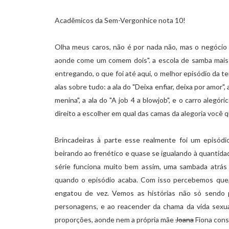
Acadêmicos da Sem-Vergonhice nota 10!
Olha meus caros, não é por nada não, mas o negócio
aonde come um comem dois". a escola de samba mais 
entregando, o que foi até aqui, o melhor episódio da 
alas sobre tudo: a ala do "Deixa enfiar, deixa por amor"
menina", a ala do "A job 4 a blowjob", e o carro alegór
direito a escolher em qual das camas da alegoria você q
Brincadeiras
à parte esse realmente foi um episódio
beirando ao frenético e quase se igualando à quantida
série funciona muito bem assim, uma sambada atrás 
quando o episódio acaba. Com isso percebemos que,
engatou de vez. Vemos as histórias não só sendo 
personagens, e ao reacender da chama da vida sexual
proporções, aonde nem a própria mãe
Joana
Fiona cons