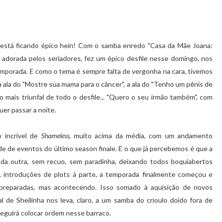
 está ficando épico hein! Com o samba enredo "Casa da Mãe Joana:
adorada pelos seriadores, fez um épico desfile nesse domingo, nos
temporada. E como o tema é sempre falta de vergonha na cara, tivemos
, a ala do "Mostre sua mama para o câncer", a ala do "Tenho um pênis de
ico mais triunfal de todo o desfile... "Quero o seu irmão também", com
uer passar a noite.
 incrível de
Shameless
, muito acima da média, com um andamento
de de eventos do último season finale. E o que já percebemos é que a
da outra, sem recuo, sem paradinha, deixando todos boquiabertos
 introduções de plots à parte, a temporada finalmente começou e
preparadas, mas acontecendo. Isso somado à aquisição de novos
 de Sheilinha nos leva, claro, a um samba do crioulo doido fora de
eguirá colocar ordem nesse barraco.