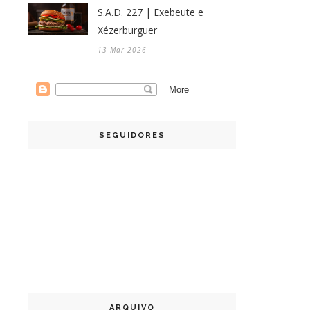
S.A.D. 227 | Exebeute e
Xézerburguer
13 Mar 2026
SEGUIDORES
ARQUIVO