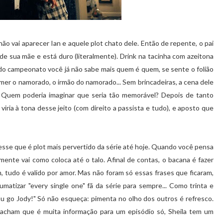
ão vai aparecer Ian e aquele plot chato dele. Então de repente, o pai
 de sua mãe e está duro (literalmente). Drink na tacinha com azeitona
a do campeonato você já não sabe mais quem é quem, se sente o folião
mer o namorado, o irmão do namorado... Sem brincadeiras, a cena dele
.. Quem poderia imaginar que seria tão memorável? Depois de tanto
ria à tona desse jeito (com direito a passista e tudo), e aposto que
desse que é plot mais pervertido da série até hoje. Quando você pensa
ente vai como coloca até o talo. Afinal de contas, o bacana é fazer
, tudo é valido por amor. Mas não foram só essas frases que ficaram,
umatizar "every single one" fã da série para sempre... Como trinta e
u go Jody!" Só não esqueça: pimenta no olho dos outros é refresco.
acham que é muita informação para um episódio só, Sheila tem um