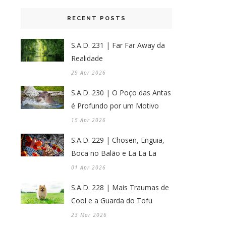
RECENT POSTS
S.A.D. 231 | Far Far Away da
Realidade
29 Apr 2026
S.A.D. 230 | O Poço das Antas
é Profundo por um Motivo
15 Apr 2026
S.A.D. 229 | Chosen, Enguia,
Boca no Balão e La La La
01 Apr 2026
S.A.D. 228 | Mais Traumas de
Cool e a Guarda do Tofu
23 Mar 2026