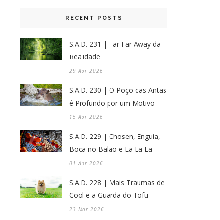
RECENT POSTS
S.A.D. 231 | Far Far Away da
Realidade
29 Apr 2026
S.A.D. 230 | O Poço das Antas
é Profundo por um Motivo
15 Apr 2026
S.A.D. 229 | Chosen, Enguia,
Boca no Balão e La La La
01 Apr 2026
S.A.D. 228 | Mais Traumas de
Cool e a Guarda do Tofu
23 Mar 2026