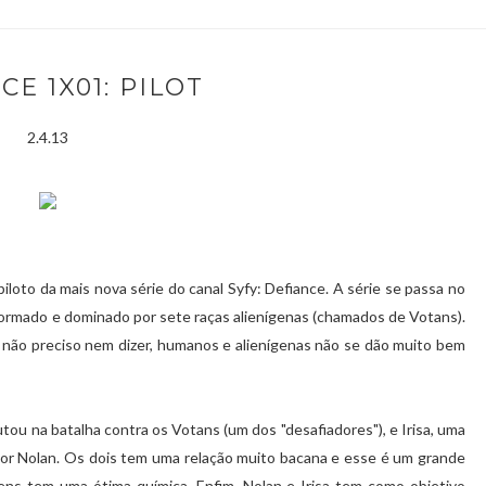
CE 1X01: PILOT
2.4.13
 piloto da mais nova série do canal Syfy: Defiance. A série se passa no
formado e dominado por sete raças alienígenas (chamados de Votans).
não preciso nem dizer, humanos e alienígenas não se dão muito bem
ou na batalha contra os Votans (um dos "desafiadores"), e Irisa, uma
 por Nolan. Os dois tem uma relação muito bacana e esse é um grande
ens tem uma ótima química. Enfim, Nolan e Irisa tem como objetivo