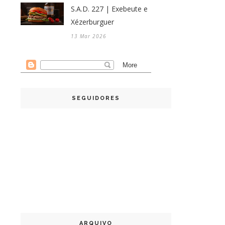
S.A.D. 227 | Exebeute e
Xézerburguer
13 Mar 2026
SEGUIDORES
ARQUIVO