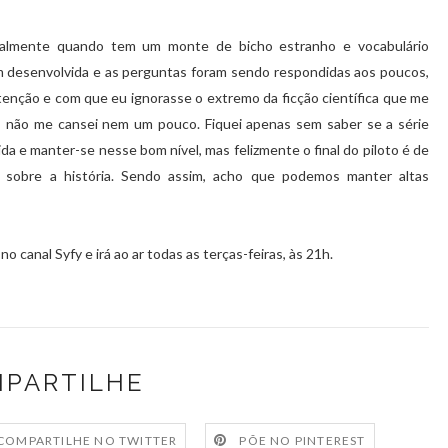
ipalmente quando tem um monte de bicho estranho e vocabulário
m desenvolvida e as perguntas foram sendo respondidas aos poucos,
nção e com que eu ignorasse o extremo da ficção científica que me
 não me cansei nem um pouco. Fiquei apenas sem saber se a série
a e manter-se nesse bom nível, mas felizmente o final do piloto é de
s sobre a história. Sendo assim, acho que podemos manter altas
no canal Syfy e irá ao ar todas as terças-feiras, às 21h.
PARTILHE
COMPARTILHE NO TWITTER
PÕE NO PINTEREST