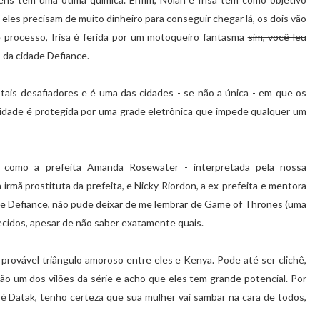
 eles precisam de muito dinheiro para conseguir chegar lá, os dois vão
 processo, Irisa é ferida por um motoqueiro fantasma
sim, você leu
 da cidade Defiance.
is desafiadores e é uma das cidades - se não a única - em que os
idade é protegida por uma grade eletrônica que impede qualquer um
, como a prefeita Amanda Rosewater - interpretada pela nossa
a irmã prostituta da prefeita, e Nicky Riordon, a ex-prefeita e mentora
Defiance, não pude deixar de me lembrar de Game of Thrones (uma
recidos, apesar de não saber exatamente quais.
provável triângulo amoroso entre eles e Kenya. Pode até ser clichê,
ão um dos vilões da série e acho que eles tem grande potencial. Por
é Datak, tenho certeza que sua mulher vai sambar na cara de todos,