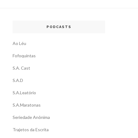
PODCASTS
Ao Léu
Fofoquintas
S.A. Cast
S.A.D
S.A.Leatório
S.A.Maratonas
Seriedade Anônima
Trajetos da Escrita