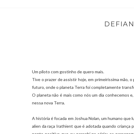
DEFIAN
Um piloto com gostinho de quero mais.
Tive o prazer de assistir hoje, em primeiríssima mão, o
futuro, onde o planeta Terra foi completamente trans
O planeta não é mais como nós um dia conhecemos e, 
nessa nova Terra.
A história é focada em Joshua Nolan, um humano que lut
alien da raça Irathient que é adotada quando criança
ponto positivo que eu percebi na série: os personag