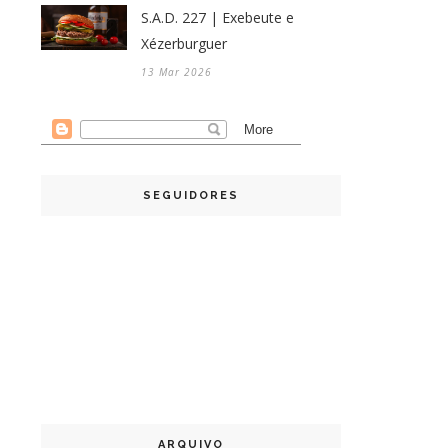
S.A.D. 227 | Exebeute e
Xézerburguer
13 Mar 2026
SEGUIDORES
ARQUIVO