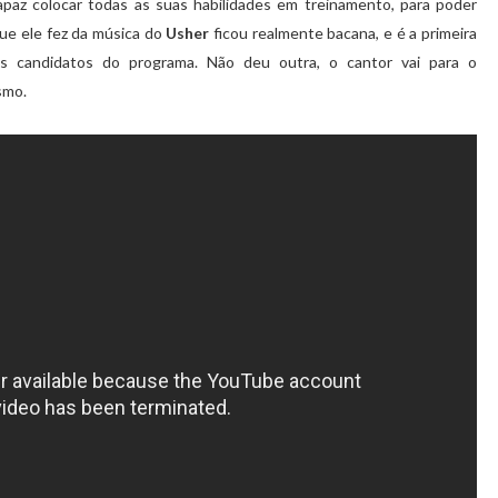
apaz colocar todas as suas habilidades em treinamento, para poder
ue ele fez da música do
Usher
ficou realmente bacana, e é a primeira
os candidatos do programa. Não deu outra, o cantor vai para o
smo.