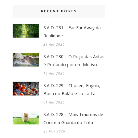
RECENT POSTS
S.A.D. 231 | Far Far Away da
Realidade
29 Apr 2026
S.A.D. 230 | O Poço das Antas
é Profundo por um Motivo
15 Apr 2026
S.A.D. 229 | Chosen, Enguia,
Boca no Balão e La La La
01 Apr 2026
S.A.D. 228 | Mais Traumas de
Cool e a Guarda do Tofu
23 Mar 2026