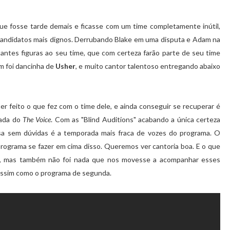
 que fosse tarde demais e ficasse com um time completamente inútil,
or candidatos mais dignos. Derrubando Blake em uma disputa e Adam na
tantes figuras ao seu time, que com certeza farão parte de seu time
em foi dancinha de
Usher
, e muito cantor talentoso entregando abaixo
er feito o que fez com o time dele, e ainda conseguir se recuperar é
rada do
The Voice
. Com as "Blind Auditions" acabando a única certeza
a sem dúvidas é a temporada mais fraca de vozes do programa. O
rograma se fazer em cima disso. Queremos ver cantoria boa. E o que
im, mas também não foi nada que nos movesse a acompanhar esses
 assim como o programa de segunda.