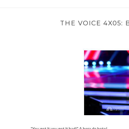
THE VOICE 4X05: 
"You got it you got it bad!" A hora do bote!