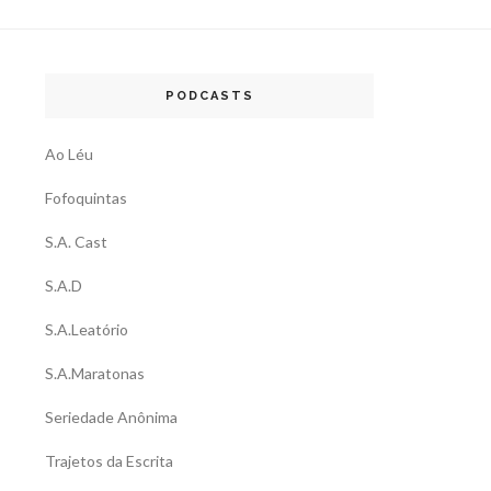
PODCASTS
Ao Léu
Fofoquintas
S.A. Cast
S.A.D
S.A.Leatório
S.A.Maratonas
Seriedade Anônima
Trajetos da Escrita