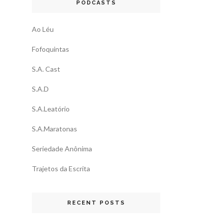
PODCASTS
Ao Léu
Fofoquintas
S.A. Cast
S.A.D
S.A.Leatório
S.A.Maratonas
Seriedade Anônima
Trajetos da Escrita
RECENT POSTS