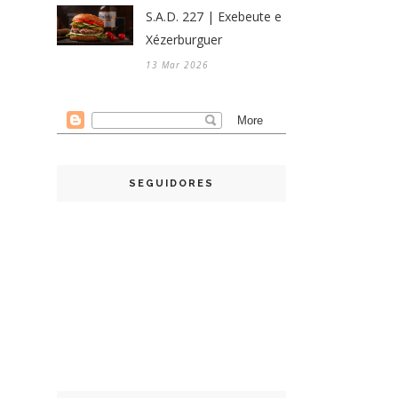
S.A.D. 227 | Exebeute e
Xézerburguer
13 Mar 2026
SEGUIDORES