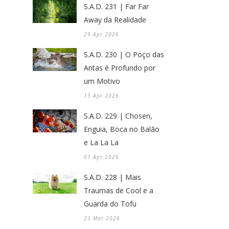
S.A.D. 231 | Far Far
Away da Realidade
29 Apr 2026
S.A.D. 230 | O Poço das
Antas é Profundo por
um Motivo
15 Apr 2026
S.A.D. 229 | Chosen,
Enguia, Boca no Balão
e La La La
01 Apr 2026
S.A.D. 228 | Mais
Traumas de Cool e a
Guarda do Tofu
23 Mar 2026