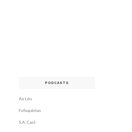
PODCASTS
Ao Léu
Fofoquintas
S.A. Cast