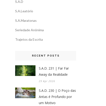
S.A.D
S.A.Leatório
S.A.Maratonas
Seriedade Anônima
Trajetos da Escrita
RECENT POSTS
S.A.D. 231 | Far Far
Away da Realidade
29 Apr 2026
S.A.D. 230 | O Poço das
Antas é Profundo por
um Motivo