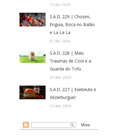
15 Apr 2026
S.A.D. 229 | Chosen,
Enguia, Boca no Balão
e La La La
01 Apr 2026
S.A.D. 228 | Mais
Traumas de Cool e a
Guarda do Tofu
23 Mar 2026
S.A.D. 227 | Exebeute e
Xézerburguer
13 Mar 2026