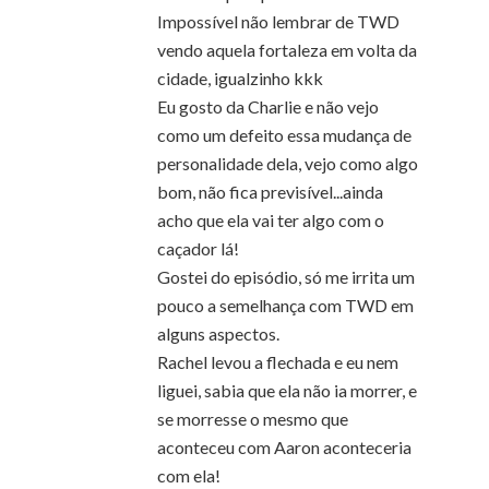
Impossível não lembrar de TWD
vendo aquela fortaleza em volta da
cidade, igualzinho kkk
Eu gosto da Charlie e não vejo
como um defeito essa mudança de
personalidade dela, vejo como algo
bom, não fica previsível...ainda
acho que ela vai ter algo com o
caçador lá!
Gostei do episódio, só me irrita um
pouco a semelhança com TWD em
alguns aspectos.
Rachel levou a flechada e eu nem
liguei, sabia que ela não ia morrer, e
se morresse o mesmo que
aconteceu com Aaron aconteceria
com ela!