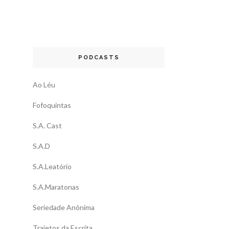
PODCASTS
Ao Léu
Fofoquintas
S.A. Cast
S.A.D
S.A.Leatório
S.A.Maratonas
Seriedade Anônima
Trajetos da Escrita