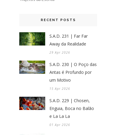
RECENT POSTS
S.A.D. 231 | Far Far
Away da Realidade
29 Apr 2026
S.A.D. 230 | O Poço das
Antas é Profundo por
um Motivo
15 Apr 2026
S.A.D. 229 | Chosen,
Enguia, Boca no Balão
e La La La
01 Apr 2026