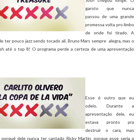
Josh chegou longe. O
garoto que nunca
passou de uma grande
promessa volta pro limbo
de onde foi tirado. A
 de ter pouco jazz sendo tocado ali. Bruno Mars sempre alegra, mas o
osh até o top 8! O programa perde a certeza de uma apresentação
Esse é outro que eu
odeio. Durante a
apresentação dele, eu
estava pronto pra
destruir o cara, mas
 porquê dele nunca ter cantado Ricky Martin, porque esse seria o