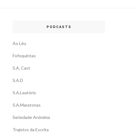
PODCASTS
Ao Léu
Fofoquintas
S.A. Cast
S.A.D
S.A.Leatório
S.A.Maratonas
Seriedade Anônima
Trajetos da Escrita