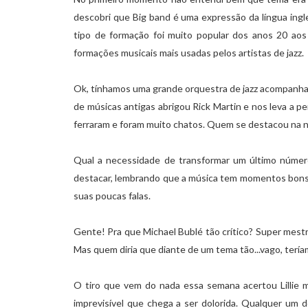
descobri que Big band é uma expressão da língua ingl
tipo de formação foi muito popular dos anos 20 ao
formações musicais mais usadas pelos artistas de jazz.
Ok, tínhamos uma grande orquestra de jazz acompanhan
de músicas antigas abrigou Rick Martin e nos leva a pe
ferraram e foram muito chatos. Quem se destacou na n
Qual a necessidade de transformar um último número
destacar, lembrando que a música tem momentos bons 
suas poucas falas.
Gente! Pra que Michael Bublé tão crítico? Super mestr
Mas quem diria que diante de um tema tão...vago, terí
O tiro que vem do nada essa semana acertou Lillie m
imprevisível que chega a ser dolorida. Qualquer um