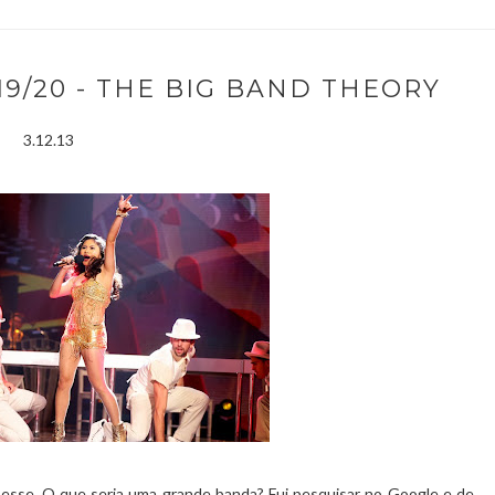
 19/20 - THE BIG BAND THEORY
3.12.13
sse. O que seria uma grande banda? Fui pesquisar no Google e de