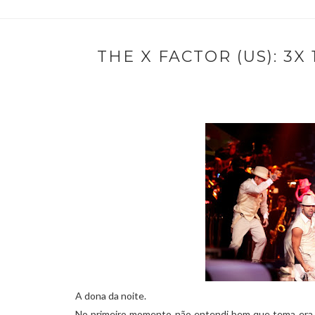
THE X FACTOR (US): 3X
A dona da noite.
No primeiro momento não entendi bem que tema era e