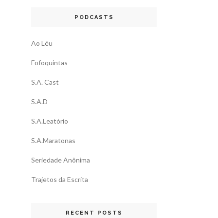
PODCASTS
Ao Léu
Fofoquintas
S.A. Cast
S.A.D
S.A.Leatório
S.A.Maratonas
Seriedade Anônima
Trajetos da Escrita
RECENT POSTS