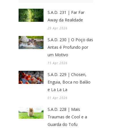
S.A.D. 231 | Far Far
Away da Realidade
29 Apr 2026
S.A.D. 230 | O Poço das
Antas é Profundo por
um Motivo
15 Apr 2026
S.A.D. 229 | Chosen,
Enguia, Boca no Balão
e La La La
01 Apr 2026
S.A.D. 228 | Mais
Traumas de Cool e a
Guarda do Tofu