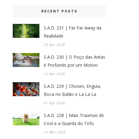
RECENT POSTS
S.A.D. 231 | Far Far Away da
Realidade
29 Apr 2026
S.A.D. 230 | O Poço das Antas
é Profundo por um Motivo
15 Apr 2026
S.A.D. 229 | Chosen, Enguia,
Boca no Balão e La La La
01 Apr 2026
S.A.D. 228 | Mais Traumas de
Cool e a Guarda do Tofu
23 Mar 2026