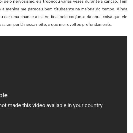
oi pelo nervosismo, ela tropeçou várias vezes durante a canção. Tem
 e a menina me pareceu bem titubeante na maioria do tempo. Ainda
u dar uma chance a ela no final pelo conjunto da obra, coisa que ele
ssaram por lá nessa noite, e que me revoltou profundamente.