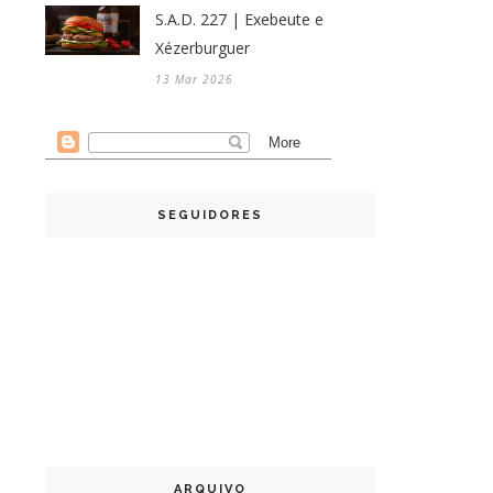
S.A.D. 227 | Exebeute e
Xézerburguer
13 Mar 2026
SEGUIDORES
ARQUIVO