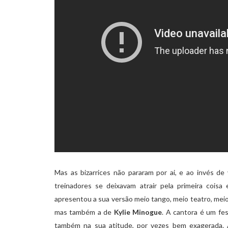
Mas as bizarrices não pararam por ai, e ao invés de
treinadores se deixavam atrair pela primeira coi
apresentou a sua versão meio tango, meio teatro, meio 
mas também a de
Kylie Minogue
. A cantora é um fe
também na sua atitude, por vezes bem exagerada. 