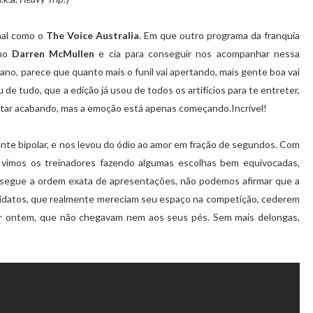
nal como o
The Voice Australia
. Em que outro programa da franquia
smo
Darren McMullen
e cia para conseguir nos acompanhar nessa
piano, parece que quanto mais o funil vai apertando, mais gente boa vai
de tudo, que a edição já usou de todos os artifícios para te entreter,
ar acabando, mas a emoção está apenas começando.Incrível!
ente bipolar, e nos levou do ódio ao amor em fração de segundos. Com
 vimos os treinadores fazendo algumas escolhas bem equivocadas,
 segue a ordem exata de apresentações, não podemos afirmar que a
ndidatos, que realmente mereciam seu espaço na competição, cederem
r ontem, que não chegavam nem aos seus pés. Sem mais delongas,