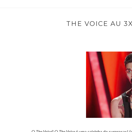
THE VOICE AU 3X
O
The Voice
? O
The Voice
é uma caixinha de surpresas! (a