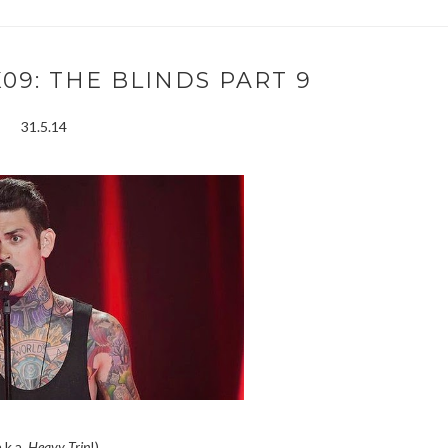
09: THE BLINDS PART 9
31.5.14
.k.a.
Heavy Trip
!)