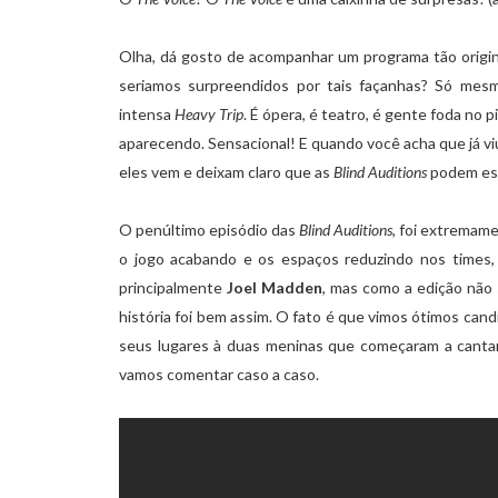
Olha, dá gosto de acompanhar um programa tão origi
seriamos surpreendidos por tais façanhas? Só me
intensa
Heavy Trip
. É ópera, é teatro, é gente foda no 
aparecendo. Sensacional! E quando você acha que já viu 
eles vem e deixam claro que as
Blind Auditions
podem est
O penúltimo episódio das
Blind Auditions
, foi extremam
o jogo acabando e os espaços reduzindo nos times,
principalmente
Joel Madden
, mas como a edição não
história foi bem assim. O fato é que vimos ótimos ca
seus lugares à duas meninas que começaram a canta
vamos comentar caso a caso.