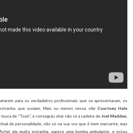
 virarem para os verdadeiros profissionais que se apresentaram, os
sa estranha que ouviam. Mais ou menos nessa
vibe
Courtney Hale
louca de "Toxic", e conseguiu virar não só a cadeira de
Joel Madden
,
stival de personalidade, não só na sua voz que é bem marcante, mas
Achei ela muito estranha, parece uma bomba ambulante, e estou