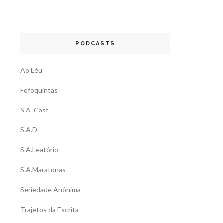
PODCASTS
Ao Léu
Fofoquintas
S.A. Cast
S.A.D
S.A.Leatório
S.A.Maratonas
Seriedade Anônima
Trajetos da Escrita