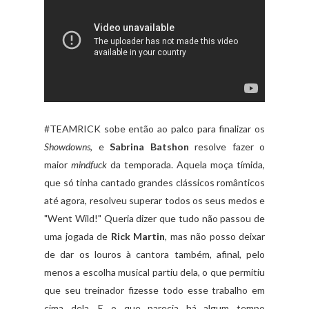
#TEAMRICK sobe então ao palco para finalizar os
Showdowns
, e
Sabrina Batshon
resolve fazer o
maior
mindfuck
da temporada. Aquela moça tímida,
que só tinha cantado grandes clássicos românticos
até agora, resolveu superar todos os seus medos e
"Went Wild!" Queria dizer que tudo não passou de
uma jogada de
Rick Martin
, mas não posso deixar
de dar os louros à cantora também, afinal, pelo
menos a escolha musical partiu dela, o que permitiu
que seu treinador fizesse todo esse trabalho em
cima dela. E o que parecia há algum tempo