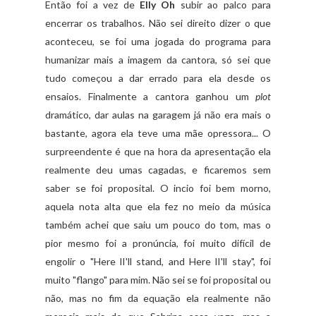
Então foi a vez de
Elly Oh
subir ao palco para
encerrar os trabalhos. Não sei direito dizer o que
aconteceu, se foi uma jogada do programa para
humanizar mais a imagem da cantora, só sei que
tudo começou a dar errado para ela desde os
ensaios. Finalmente a cantora ganhou um
plot
dramático, dar aulas na garagem já não era mais o
bastante, agora ela teve uma mãe opressora... O
surpreendente é que na hora da apresentação ela
realmente deu umas cagadas, e ficaremos sem
saber se foi proposital. O incio foi bem morno,
aquela nota alta que ela fez no meio da música
também achei que saiu um pouco do tom, mas o
pior mesmo foi a pronúncia, foi muito difícil de
engolir o "Here lI'll stand, and Here lI'll stay", foi
muito "flango" para mim. Não sei se foi proposital ou
não, mas no fim da equação ela realmente não