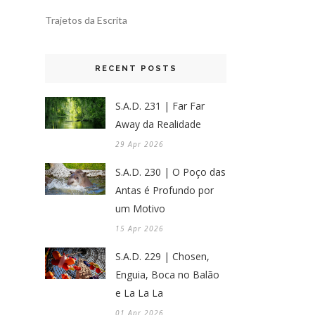
Trajetos da Escrita
RECENT POSTS
S.A.D. 231 | Far Far
Away da Realidade
29 Apr 2026
S.A.D. 230 | O Poço das
Antas é Profundo por
um Motivo
15 Apr 2026
S.A.D. 229 | Chosen,
Enguia, Boca no Balão
e La La La
01 Apr 2026