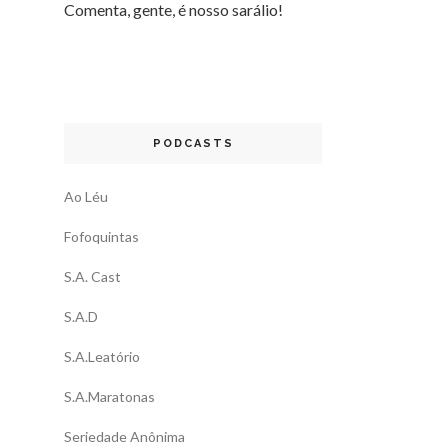
Comenta, gente, é nosso sarálio!
PODCASTS
Ao Léu
Fofoquintas
S.A. Cast
S.A.D
S.A.Leatório
S.A.Maratonas
Seriedade Anônima