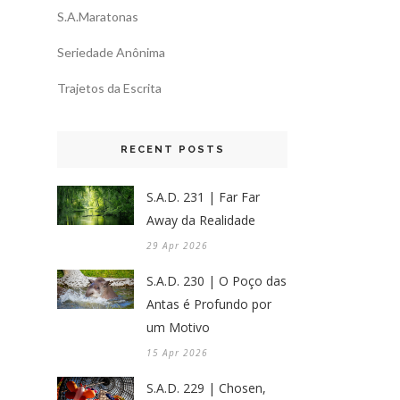
S.A.Maratonas
Seriedade Anônima
Trajetos da Escrita
RECENT POSTS
S.A.D. 231 | Far Far
Away da Realidade
29 Apr 2026
S.A.D. 230 | O Poço das
Antas é Profundo por
um Motivo
15 Apr 2026
S.A.D. 229 | Chosen,