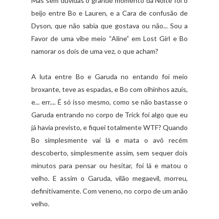
Mas sem duvidas o grande momento da Noite foi o
beijo entre Bo e Lauren, e a Cara de confusão de
Dyson, que não sabia que gostava ou não... Sou a
Favor de uma vibe meio “Aline” em Lost Girl e Bo
namorar os dois de uma vez, o que acham?
A luta entre Bo e Garuda no entando foi meio
broxante, teve as espadas, e Bo com olhinhos azuis,
e... err.... É só isso mesmo, como se não bastasse o
Garuda entrando no corpo de Trick foi algo que eu
já havia previsto, e fiquei totalmente WTF? Quando
Bo simplesmente vai lá e mata o avô recém
descoberto, simplesmente assim, sem sequer dois
minutos para pensar ou hesitar, foi lá e matou o
velho. E assim o Garuda, vilão megaevil, morreu,
definitivamente. Com veneno, no corpo de um anão
velho.