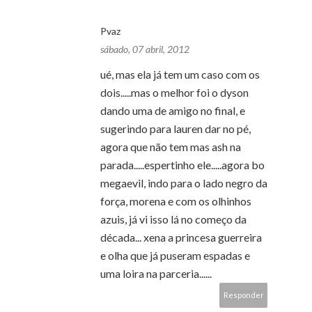
Pvaz
sábado, 07 abril, 2012
ué, mas ela já tem um caso com os
dois.....mas o melhor foi o dyson
dando uma de amigo no final, e
sugerindo para lauren dar no pé,
agora que não tem mas ash na
parada.....espertinho ele.....agora bo
megaevil, indo para o lado negro da
força, morena e com os olhinhos
azuis, já vi isso lá no começo da
década... xena a princesa guerreira
e olha que já puseram espadas e
uma loira na parceria......
Responder