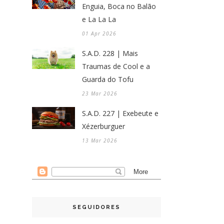
Enguia, Boca no Balão
e La La La
01 Apr 2026
S.A.D. 228 | Mais
Traumas de Cool e a
Guarda do Tofu
23 Mar 2026
S.A.D. 227 | Exebeute e
Xézerburguer
13 Mar 2026
SEGUIDORES