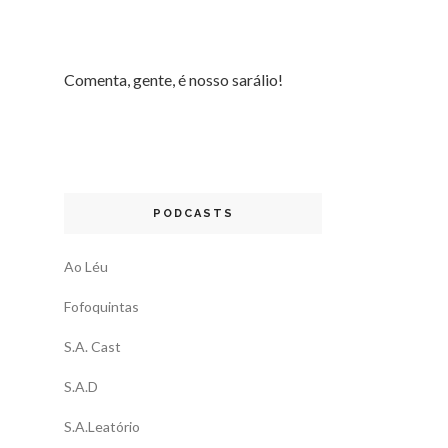
Comenta, gente, é nosso sarálio!
PODCASTS
Ao Léu
Fofoquintas
S.A. Cast
S.A.D
S.A.Leatório