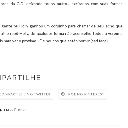
dores da G.D. deixando todos muito... excitados com suas formas
teligente ou Holly ganhou um corpinho para chamar de seu, acho que
ruir o robô-Holly, de qualquer forma não aconselho todos a verem a
s para ver o próximo... De poucos que estão por vir (sad face).
PARTILHE
COMPARTILHE NO TWITTER
PÕE NO PINTEREST
Eureka
TAGS: