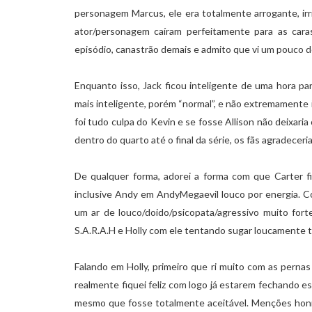
personagem Marcus, ele era totalmente arrogante, irr
ator/personagem caíram perfeitamente para as cara
episódio, canastrão demais e admito que vi um pouco 
Enquanto isso, Jack ficou inteligente de uma hora pa
mais inteligente, porém “normal”, e não extremamente 
foi tudo culpa do Kevin e se fosse Allison não deixari
dentro do quarto até o final da série, os fãs agradeceri
De qualquer forma, adorei a forma com que Carter f
inclusive Andy em AndyMegaevil louco por energia. 
um ar de louco/doido/psicopata/agressivo muito fort
S.A.R.A.H e Holly com ele tentando sugar loucamente t
Falando em Holly, primeiro que ri muito com as pernas
realmente fiquei feliz com logo já estarem fechando es
mesmo que fosse totalmente aceitável. Menções honr