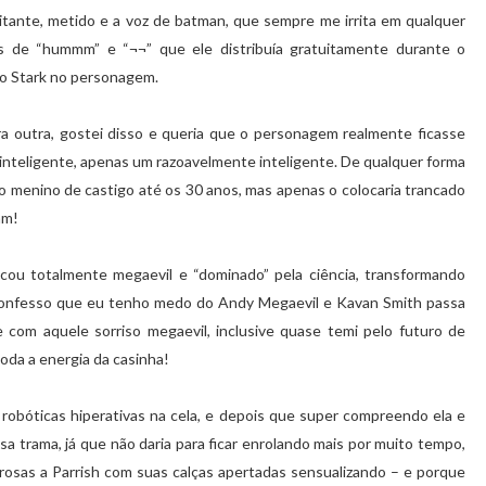
itante, metido e a voz de batman, que sempre me irrita em qualquer
s de “hummm” e “¬¬” que ele distribuía gratuitamente durante o
do Stark no personagem.
ra outra, gostei disso e queria que o personagem realmente ficasse
inteligente, apenas um razoavelmente inteligente. De qualquer forma
a o menino de castigo até os 30 anos, mas apenas o colocaria trancado
am!
icou totalmente megaevil e “dominado” pela ciência, transformando
Confesso que eu tenho medo do Andy Megaevil e Kavan Smith passa
e com aquele sorriso megaevil, inclusive quase temi pelo futuro de
oda a energia da casinha!
 robóticas hiperativas na cela, e depois que super compreendo ela e
sa trama, já que não daria para ficar enrolando mais por muito tempo,
osas a Parrish com suas calças apertadas sensualizando – e porque