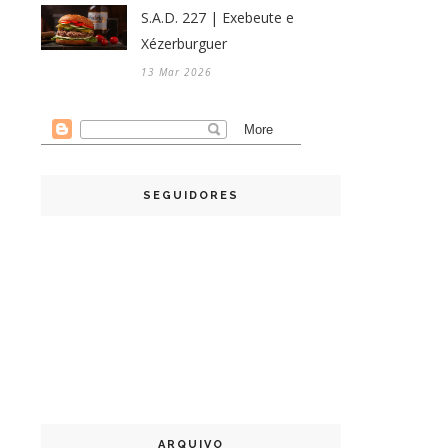
S.A.D. 227 | Exebeute e
Xézerburguer
13 Mar 2026
SEGUIDORES
ARQUIVO