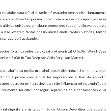
o episódios para o final da série e é estranho pensar nisso juntamente
esta era a ultima temporada, porém com o passar dos episódios esse
nos últimos episódios, em alguns momentos sequer lembrava que esta
a isso, existem tantas possibilidades ainda, tantas histórias, tantos
ensar que está acabando...
sódios foram dirigidos pelo casal protagonista!
O 5x06: Worst Case
ison) e o 5x08: In Too Deep por Colin Ferguson (Carter).
ouco abaixo da media, mas ainda assim divertido, acho que o grande
dio foi a promo, com a qual fui surpreendido ai final do episódio,
após escrever minha review para não influenciar minhas opiniões e
) realmente foi difícil conseguir separar os dois pensamentos e vir
inteligente e a visita do irmão de Allison. Devo dizer que adorei o