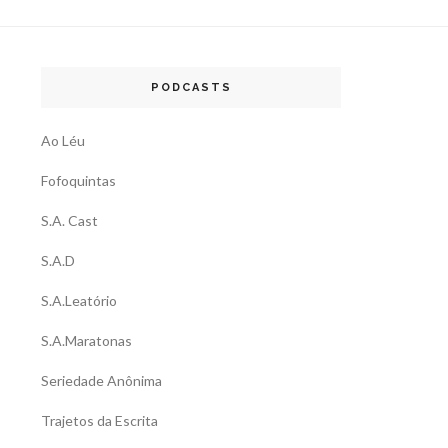
PODCASTS
Ao Léu
Fofoquintas
S.A. Cast
S.A.D
S.A.Leatório
S.A.Maratonas
Seriedade Anônima
Trajetos da Escrita