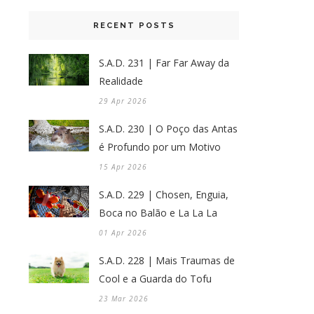
RECENT POSTS
S.A.D. 231 | Far Far Away da
Realidade
29 Apr 2026
S.A.D. 230 | O Poço das Antas
é Profundo por um Motivo
15 Apr 2026
S.A.D. 229 | Chosen, Enguia,
Boca no Balão e La La La
01 Apr 2026
S.A.D. 228 | Mais Traumas de
Cool e a Guarda do Tofu
23 Mar 2026