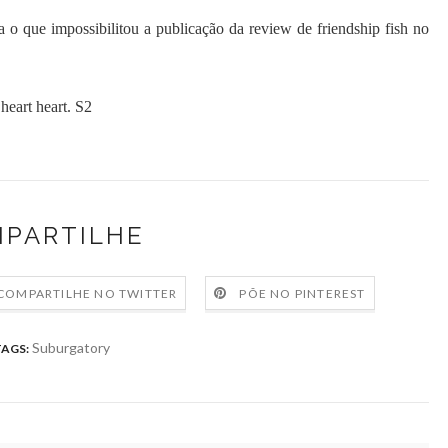
a o que impossibilitou a publicação da review de friendship fish no
 heart heart. S2
PARTILHE
COMPARTILHE NO TWITTER
PÕE NO PINTEREST
Suburgatory
TAGS: