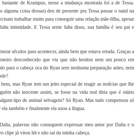
tei bastante de Krampus, nesse a mudança mostrada foi a de Tessa.
 alguma coisa dessas) deu de presente pra Tessa passar o natal na
recisam trabalhar muito para conseguir uma relação mãe-filha, apesar
lta intimidade. E Tessa sente falta disso, sua família é seu pai e
morar séculos para acontecer, ainda bem que estava errada. Graças a
primeiro desconhecido que viu que não hesitou nem um pouco em
u tudo para o cabeça oca do Ryan sem nenhuma preparação antes, nem
nde?
 bem, mas Ryan tem um jeito especial de reagir as notícias que lhe
uém não inocente assim, se fosse na vida real diria que é otário
e algum tipo de animal selvagem? Só Ryan. Mas tudo compensou só
ela também e finalmente ela usou a língua.
Dalia, palavras não conseguem expressar meu amor por Dalia e o
 clipe já virou hit e não sai da minha cabeça.