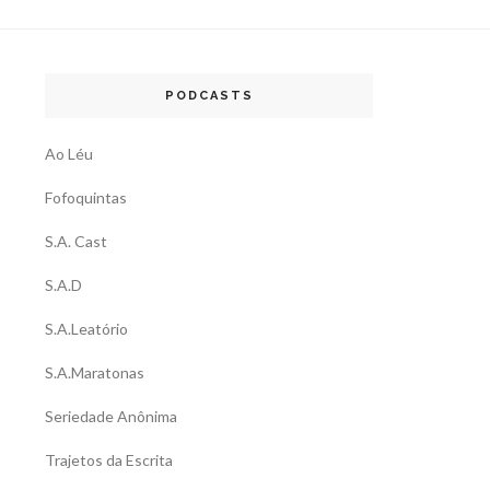
PODCASTS
Ao Léu
Fofoquintas
S.A. Cast
S.A.D
S.A.Leatório
S.A.Maratonas
Seriedade Anônima
Trajetos da Escrita