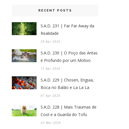
RECENT POSTS
S.A.D. 231 | Far Far Away da
Realidade
29 Apr 2026
S.A.D. 230 | O Poço das Antas
é Profundo por um Motivo
15 Apr 2026
S.A.D. 229 | Chosen, Enguia,
Boca no Balão e La La La
01 Apr 2026
S.A.D. 228 | Mais Traumas de
Cool e a Guarda do Tofu
23 Mar 2026