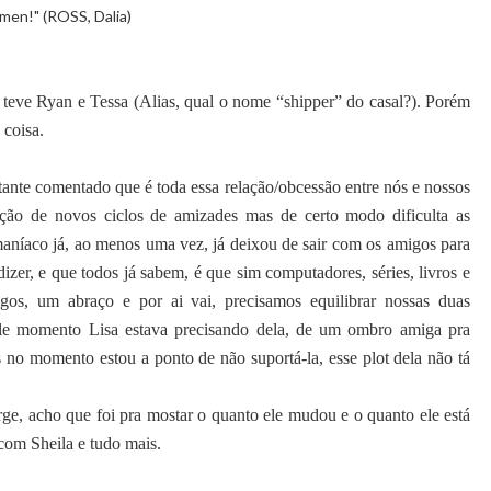
rmen!" (ROSS, Dalia)
teve Ryan e Tessa (Alias, qual o nome “shipper” do casal?). Porém
coisa.
tante comentado que é toda essa relação/obcessão entre nós e nossos
riação de novos ciclos de amizades mas de certo modo dificulta as
 maníaco já, ao menos uma vez, já deixou de sair com os amigos para
 dizer, e que todos já sabem, é que sim computadores, séries, livros e
gos, um abraço e por ai vai, precisamos equilibrar nossas duas
ele momento Lisa estava precisando dela, de um ombro amiga pra
s no momento estou a ponto de não suportá-la, esse plot dela não tá
rge, acho que foi pra mostar o quanto ele mudou e o quanto ele está
com Sheila e tudo mais.