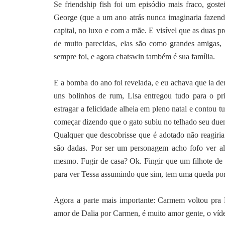
Se friendship fish foi um episódio mais fraco, gos
George (que a um ano atrás nunca imaginaria fazendo
capital, no luxo e com a mãe. E visível que as duas p
de muito parecidas, elas são como grandes amigas, fa
sempre foi, e agora chatswin também é sua família.
E a bomba do ano foi revelada, e eu achava que ia de
uns bolinhos de rum, Lisa entregou tudo para o 
estragar a felicidade alheia em pleno natal e conto
começar dizendo que o gato subiu no telhado seu due
Qualquer que descobrisse que é adotado não reagiria
são dadas. Por ser um personagem acho fofo ver alg
mesmo. Fugir de casa? Ok. Fingir que um filhote d
para ver Tessa assumindo que sim, tem uma queda por 
Agora a parte mais importante: Carmem voltou pra 
amor de Dalia por Carmen, é muito amor gente, o vídeo