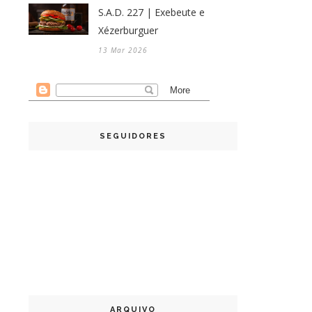
S.A.D. 227 | Exebeute e
Xézerburguer
13 Mar 2026
SEGUIDORES
ARQUIVO