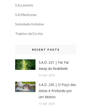
S.A.Leatório
S.A.Maratonas
Seriedade Anônima
Trajetos da Escrita
RECENT POSTS
S.A.D. 231 | Far Far
Away da Realidade
29 Apr 2026
S.A.D. 230 | O Poço das
Antas é Profundo por
um Motivo
15 Apr 2026