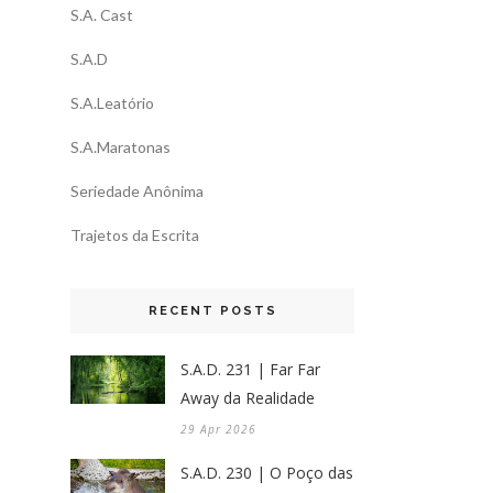
S.A. Cast
S.A.D
S.A.Leatório
S.A.Maratonas
Seriedade Anônima
Trajetos da Escrita
RECENT POSTS
S.A.D. 231 | Far Far
Away da Realidade
29 Apr 2026
S.A.D. 230 | O Poço das