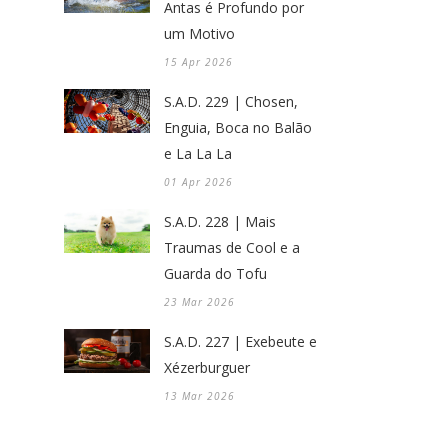
Antas é Profundo por
um Motivo
15 Apr 2026
S.A.D. 229 | Chosen,
Enguia, Boca no Balão
e La La La
01 Apr 2026
S.A.D. 228 | Mais
Traumas de Cool e a
Guarda do Tofu
23 Mar 2026
S.A.D. 227 | Exebeute e
Xézerburguer
13 Mar 2026