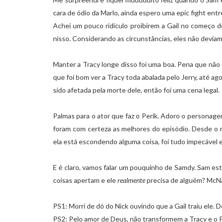
cara de ódio da Marlo, ainda espero uma epic fight entr
Achei um pouco ridículo proibirem a Gail no começo de
nisso. Considerando as circunstâncias, eles não devi
Manter a Tracy longe disso foi uma boa. Pena que não
que foi bom ver a Tracy toda abalada pelo Jerry, até a
sido afetada pela morte dele, então foi uma cena legal.
Palmas para o ator que faz o Perik. Adoro o personagem
foram com certeza as melhores do episódio. Desde o 
ela está escondendo alguma coisa, foi tudo impecável
E é claro, vamos falar um pouquinho de Samdy. Sam est
coisas apertam e ele
realmente
precisa de alguém? McNal
PS1: Morri de dó do Nick ouvindo que a Gail traiu ele.
PS2: Pelo amor de Deus, não transformem a Tracy e o P