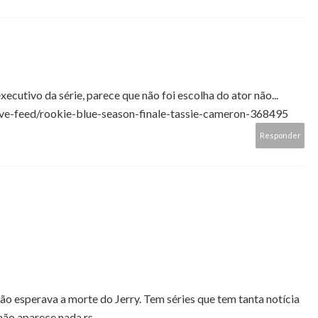
ecutivo da série, parece que não foi escolha do ator não...
ve-feed/rookie-blue-season-finale-tassie-cameron-368495
Responder
não esperava a morte do Jerry. Tem séries que tem tanta notícia
não aparece nada.rs