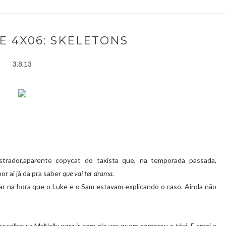
E 4X06: SKELETONS
3.8.13
rador,aparente copycat do taxista que, na temporada passada,
or aí já da pra saber
que vai ter drama.
ar na hora que o Luke e o Sam estavam explicando o caso. Ainda não
scolheu a McNally para ir com ele ver quem comprou o táxi. E amei a