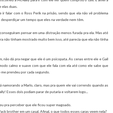
e elas duas.
 ir falar com o Ross Perik na prisão, sendo que ela não vê problema
am desperdiçar um tempo que eles na verdade nem têm.
 conseguiram pensar em uma distração menos furada pra ela. Mas até
gora não tinham mostrado muito bem isso, até parecia que ela não tinha
, não dá pra negar que ele é um psicopata. As cenas entre ele e Gail
modo calmo e suave com que ele fala com ela até como ele sabe que
 e me prendeu por cada segundo.
á namorando a Marlo, claro, mas pra quem ele vai correndo quando as
ly! Esses dois podiam parar de putaria e voltarem logo...
 Deu pra perceber que ele ficou super magoado.
ack brother em um casal. Afinal, o que todos esses caras veem nela?