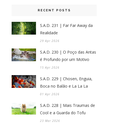
RECENT POSTS
S.A.D. 231 | Far Far Away da
Realidade
29 Apr 2026
S.A.D. 230 | O Poço das Antas
é Profundo por um Motivo
15 Apr 2026
S.A.D. 229 | Chosen, Enguia,
Boca no Balão e La La La
01 Apr 2026
S.A.D. 228 | Mais Traumas de
Cool e a Guarda do Tofu
23 Mar 2026