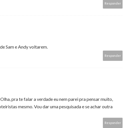
Responder
a de Sam e Andy voltarem.
Responder
 Olha, pra te falar a verdade eu nem parei pra pensar muito,
roteiristas mesmo. Vou dar uma pesquisada e se achar outra
Responder