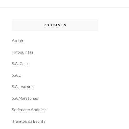
PODCASTS
Ao Léu
Fofoquintas
S.A. Cast
S.A.D
S.A.Leatório
S.A.Maratonas
Seriedade Anônima
Trajetos da Escrita