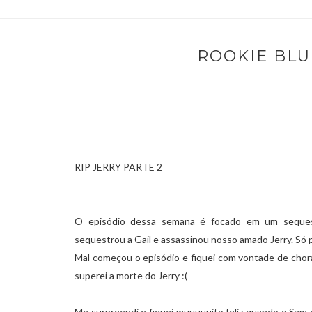
ROOKIE BLU
RIP JERRY PARTE 2
O episódio dessa semana é focado em um sequest
sequestrou a Gail e assassinou nosso amado Jerry. Só p
Mal começou o episódio e fiquei com vontade de chor
superei a morte do Jerry :(
Me surpreendi e fiquei muuuuuito feliz quando o Sam e