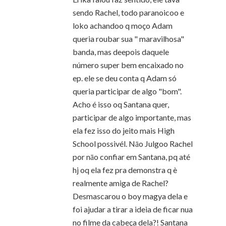
sendo Rachel, todo paranoicoo e
loko achandoo q moço Adam
queria roubar sua " maravilhosa"
banda, mas deepois daquele
número super bem encaixado no
ep. ele se deu conta q Adam só
queria participar de algo "bom".
Acho é isso oq Santana quer,
participar de algo importante, mas
ela fez isso do jeito mais High
School possivél. Nāo Julgoo Rachel
por nāo confiar em Santana, pq até
hj oq ela fez pra demonstra q è
realmente amiga de Rachel?
Desmascarou o boy magya dela e
foi ajudar a tirar a ideia de ficar nua
no filme da cabeça dela?! Santana