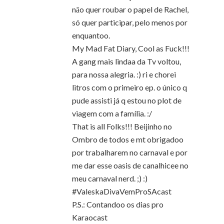
nāo quer roubar o papel de Rachel,
só quer participar, pelo menos por
enquantoo.
My Mad Fat Diary, Cool as Fuck!!!
A gang mais lindaa da Tv voltou,
para nossa alegria. :) ri e chorei
litros com o primeiro ep. o único q
pude assisti já q estou no plot de
viagem com a família. :/
That is all Folks!!! Beijinho no
Ombro de todos e mt obrigadoo
por trabalharem no carnaval e por
me dar esse oasis de canalhicee no
meu carnaval nerd. ;) :)
#ValeskaDivaVemProSAcast
P.S.: Contandoo os dias pro
Karaocast