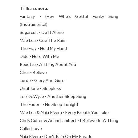
Trilha sonora:
Fantasy - (Hey Who's Gotta) Funky Song
(Instrumental)
Sugarcult - Do It Alone
Mãe Lea - Cue The Rain
The Fray - Hold My Hand
Dido - Here With Me
Roxette - A Thing About You
Cher - Believe
Lorde - Glory And Gore
Until June - Sleepless
Lee DeWyze - Another Sleep Song
The Faders - No Sleep Tonight
Mãe Lea & Naja Rivera - Every Breath You Take
Chris Colfer & Adam Lambert - I Believe In A Thing
Called Love
Naja Rivera - Don't Rain On My Parade