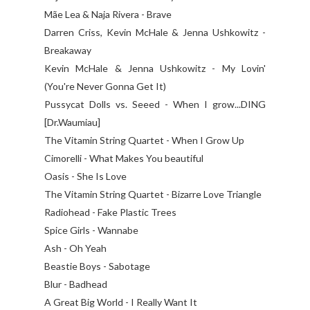
Mãe Lea & Naja Rivera - Brave
Darren Criss, Kevin McHale & Jenna Ushkowitz -
Breakaway
Kevin McHale & Jenna Ushkowitz - My Lovin'
(You're Never Gonna Get It)
Pussycat Dolls vs. Seeed - When I grow...DING
[Dr.Waumiau]
The Vitamin String Quartet - When I Grow Up
Cimorelli - What Makes You beautiful
Oasis - She Is Love
The Vitamin String Quartet - Bizarre Love Triangle
Radiohead - Fake Plastic Trees
Spice Girls - Wannabe
Ash - Oh Yeah
Beastie Boys - Sabotage
Blur - Badhead
A Great Big World - I Really Want It